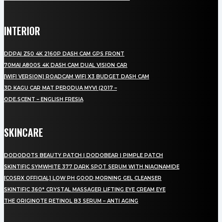
INTERIOR
DDPAI Z50 4K 2160P DASH CAM GPS FRONT
70MAI A800S 4K DASH CAM DUAL VISION CAR
[WIFI VERSION] ROADCAM WIFI X3 BUDGET DASH CAM
3D KAGU CAR MAT PERODUA MYVI (2017 –
ODE.SCENT – ENGLISH FRESIA
SKINCARE
DODODOTS BEAUTY PATCH | DODOBEAR | PIMPLE PATCH
SKINTIFIC SYMWHITE 377 DARK SPOT SERUM WITH NIACINAMIDE
[COSRX OFFICIAL] LOW PH GOOD MORNING GEL CLEANSER
SKINTIFIC 360° CRYSTAL MASSAGER LIFTING EYE CREAM EYE
THE ORIGINOTE RETINOL B3 SERUM – ANTI AGING