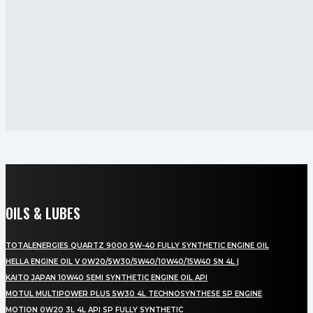
OILS & LUBES
TOTALENERGIES QUARTZ 9000 5W-40 FULLY SYNTHETIC ENGINE OIL
HELLA ENGINE OIL V 0W20/5W30/5W40/10W40/15W40 SN 4L |
KAITO JAPAN 10W40 SEMI SYNTHETIC ENGINE OIL API
MOTUL MULTIPOWER PLUS 5W30 4L TECHNOSYNTHESE SP ENGINE
MOTION 0W20 3L 4L API SP FULLY SYNTHETIC