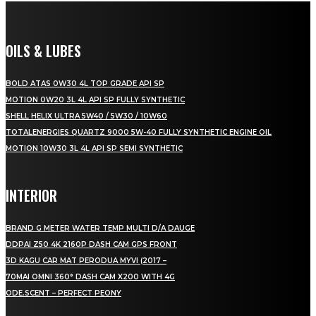
OILS & LUBES
BOLD ATAS 0W30 4L TOP GRADE API SP
MOTION 0W20 3L 4L API SP FULLY SYNTHETIC
SHELL HELIX ULTRA 5W40 / 5W30 / 10W60
TOTALENERGIES QUARTZ 9000 5W-40 FULLY SYNTHETIC ENGINE OIL
MOTION 10W30 3L 4L API SP SEMI SYNTHETIC
INTERIOR
BRAND G METER WATER TEMP MULTI D/A DAUGE
DDPAI Z50 4K 2160P DASH CAM GPS FRONT
3D KAGU CAR MAT PERODUA MYVI (2017 –
70MAI OMNI 360° DASH CAM X200 WITH 4G
ODE.SCENT – PERFECT PEONY