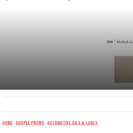
C
29.8
KUALA L
UTAMA
TRENDING
SHOPEE PROMO
M
HOME
SHOPEE PROMO
AUTOMOTIVE OILS & LUBES