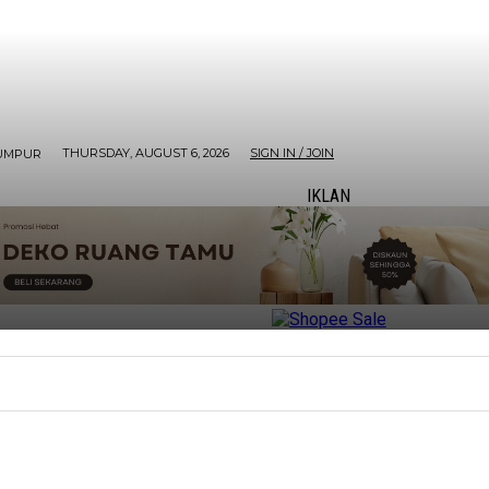
THURSDAY, AUGUST 6, 2026
SIGN IN / JOIN
UMPUR
IKLAN
ORE