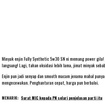
Share
Minyak enjin Fully Synthetic 5w30 SN ni memang power gila! 
langsung! Lagi, tahan oksidasi lebih lama, jimat minyak seba
Enjin pun jadi senyap dan smooth macam jenama mahal punya!
mengecewakan. Penghantaran cepat, harga pun berbaloi.
MENARIK:
Surat MIC kepada PN selari penjelasan parti itu