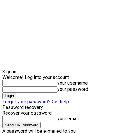
Sign in
Welcome! Log into your account
your username
your password
Forgot your password? Get help
Password recovery
Recover your password
your email
A password will be e-mailed to you.