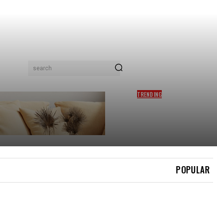
search
TRENDING
JANGKAAN PENJIMATAN BIL
SAMPAI RM97.1 BILION! INI
RAHSIA ‘KECEKAPAN
TENAGA’ YANG RAMAI TAK
TAHU
POPULAR