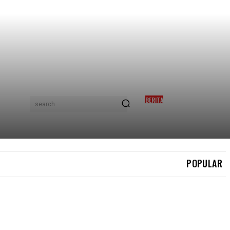
BERITA
search
SHEIKH UMAR: KRITIK SAYA
BUKAN FIQH, TETAPI
EKSPLOITASI AGAMA
POPULAR