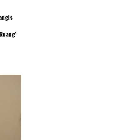
angis
 Ruang’