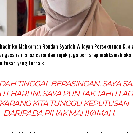
 hadir ke Mahkamah Rendah Syariah Wilayah Persekutuan Kual
pengesahan lafaz cerai dan rujuk juga berharap mahkamah aka
utusan yang terbaik.
UDAH TINGGAL BERASINGAN. SAYA SA
T HARI INI. SAYA PUN TAK TAHU LAG
KARANG KITA TUNGGU KEPUTUSAN
DARIPADA PIHAK MAHKAMAH.