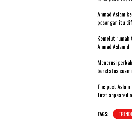
Ahmad Aslam kem
pasangan itu di
Kemelut rumah t
Ahmad Aslam di 
Menerusi perkah
berstatus suam
The post Aslam
first appeared 
TAGS:
TREND