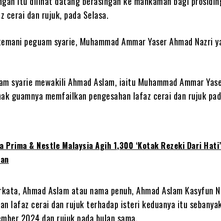
ngan itu dilihat datang berasingan ke mahkamah bagi prosidin
z cerai dan rujuk, pada Selasa.
itemani peguam syarie, Muhammad Ammar Yaser Ahmad Nazri y
uam syarie mewakili Ahmad Aslam, iaitu Muhammad Ammar Yas
nak guamnya memfailkan pengesahan lafaz cerai dan rujuk pa
a Prima & Nestle Malaysia Agih 1,300 ‘Kotak Rezeki Dari Hati
an
rkata, Ahmad Aslam atau nama penuh, Ahmad Aslam Kasyfun N
an lafaz cerai dan rujuk terhadap isteri keduanya itu sebanyak
ember 2024 dan rujuk pada bulan sama.