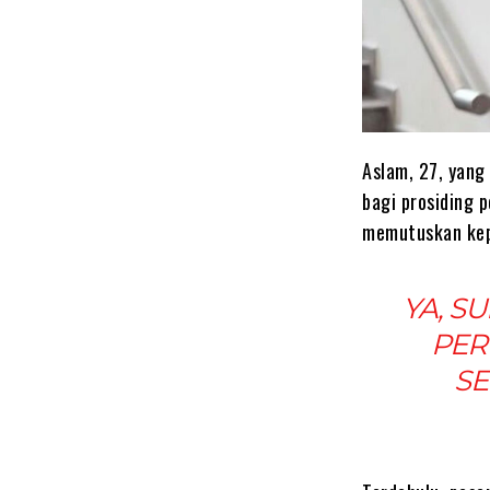
Aslam, 27, yang
bagi prosiding 
memutuskan kep
YA, S
PERU
SE