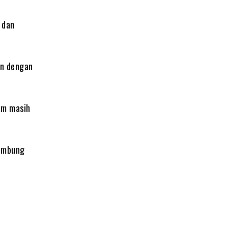
 dan
in dengan
am masih
bumbung