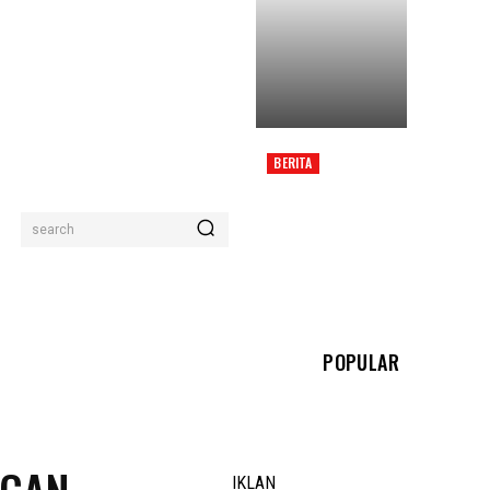
BERITA
SHEIKH UMAR: KRITIK
SAYA BUKAN FIQH,
TETAPI EKSPLOITASI
search
AGAMA
POPULAR
IKLAN