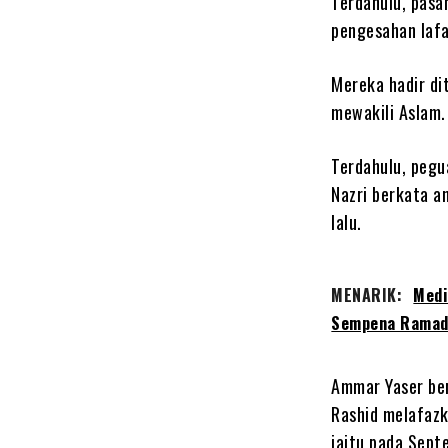
Terdahulu, pasa
pengesahan lafa
Mereka hadir d
mewakili Aslam.
Terdahulu, peg
Nazri berkata a
lalu.
MENARIK:
Medi
Sempena Ramad
Ammar Yaser be
Rashid melafazk
iaitu pada Sept