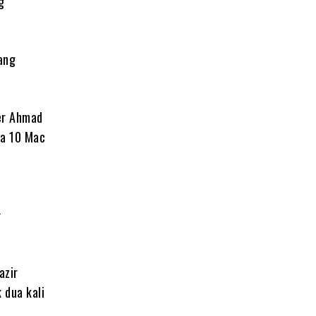
g
ang
er Ahmad
da 10 Mac
’
azir
 dua kali