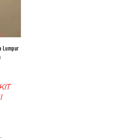
a Lumpur
n
KIT
I