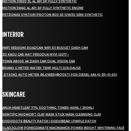
MOTION 0W20 3L 4L API SP FULLY SYNTHETIC
MOTION 5W40 4L API SP FULLY SYNTHETIC ENGINE
PETRONAS SYNTIUM PROTON 800 SE 10W30 SEMI SYNTHETIC
INTERIOR
[WIFI VERSION] ROADCAM WIFI X3 BUDGET DASH CAM
3D KAGU CAR MAT PERODUA MYVI (2017 –
70MAI A800S 4K DASH CAM DUAL VISION CAR
BRAND G METER WATER TEMP MULTI D/A DAUGE
【ITSOK】AUTO METER (BLOWER)(BOOST) FOR DIESEL 4X4 (0-35) (0-60)
SKINCARE
ANUA HEARTLEAF 77% SOOTHING TONER (40ML / 250ML)
SKINTIFIC MUGWORT CLAY MASK STICK MASK CLEANSING CLAY
DODODOTS BEAUTY PATCH | DODOBEAR | PIMPLE PATCH
GLAD2GLOW POMEGRANATE NIACINAMIDE POWER BRIGHT WHITENING FACE