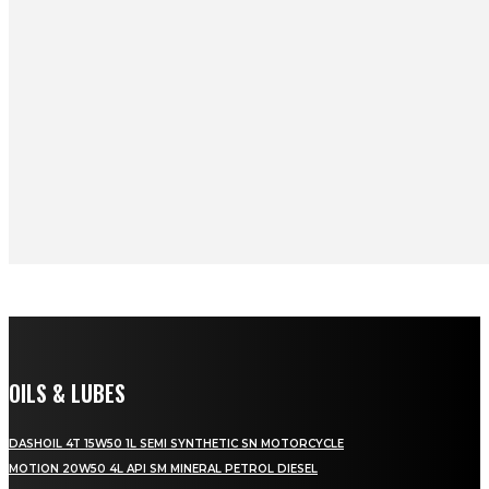
OILS & LUBES
DASHOIL 4T 15W50 1L SEMI SYNTHETIC SN MOTORCYCLE
MOTION 20W50 4L API SM MINERAL PETROL DIESEL