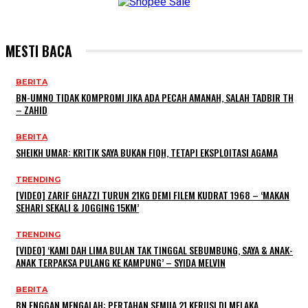
MESTI BACA
BERITA
BN-UMNO TIDAK KOMPROMI JIKA ADA PECAH AMANAH, SALAH TADBIR TH
– ZAHID
BERITA
SHEIKH UMAR: KRITIK SAYA BUKAN FIQH, TETAPI EKSPLOITASI AGAMA
TRENDING
[VIDEO] ZARIF GHAZZI TURUN 21KG DEMI FILEM KUDRAT 1968 – ‘MAKAN
SEHARI SEKALI & JOGGING 15KM’
TRENDING
[VIDEO] ‘KAMI DAH LIMA BULAN TAK TINGGAL SEBUMBUNG, SAYA & ANAK-
ANAK TERPAKSA PULANG KE KAMPUNG’ – SYIDA MELVIN
BERITA
BN ENGGAN MENGALAH: PERTAHAN SEMUA 21 KERUSI DI MELAKA