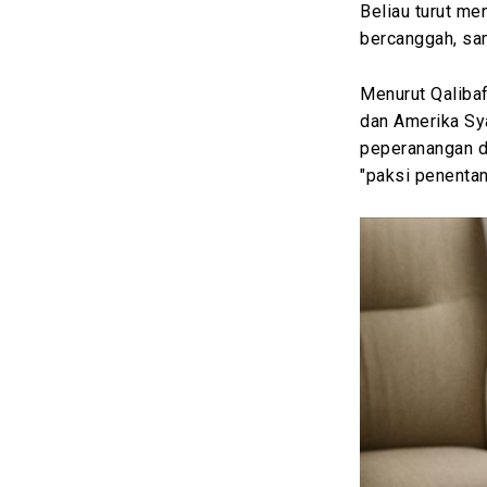
Beliau turut me
bercanggah, sa
Menurut Qaliba
dan Amerika Sy
peperanangan di
"paksi penentan