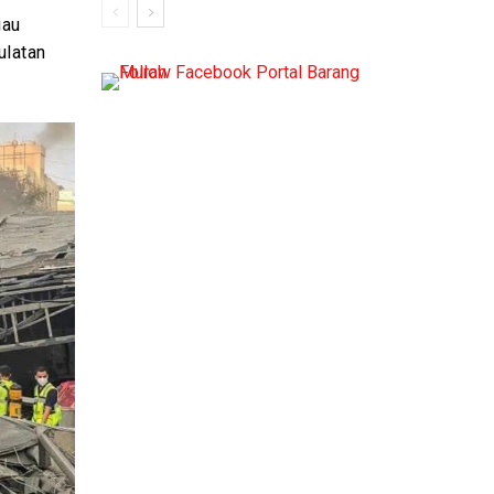
iau
ulatan