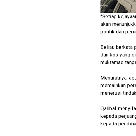
"Setiap kejayaa
akan menunjukka
politik dan per
Beliau berkata 
dan kos yang d
muktamad tanpa 
Menurutnya, apa
memainkan pera
menerusi tindak
Qalibaf menyif
kepada perjuan
kepada pendiria