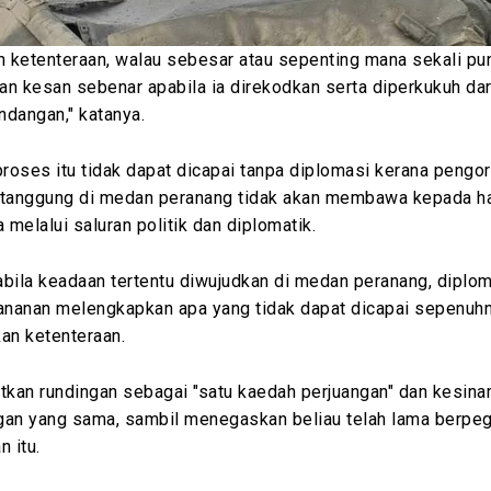
n ketenteraan, walau sebesar atau sepenting mana sekali pu
n kesan sebenar apabila ia direkodkan serta diperkukuh dar
undangan," katanya.
proses itu tidak dapat dicapai tanpa diplomasi kerana pengo
itanggung di medan peranang tidak akan membawa kepada ha
melalui saluran politik dan diplomatik.
bila keadaan tertentu diwujudkan di medan peranang, diplom
nanan melengkapkan apa yang tidak dapat dicapai sepenuh
an ketenteraan.
atkan rundingan sebagai "satu kaedah perjuangan" dan kesin
gan yang sama, sambil menegaskan beliau telah lama berpe
n itu.