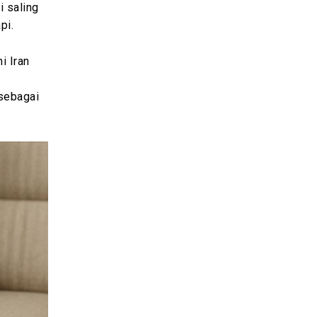
i saling
pi.
i Iran
 sebagai