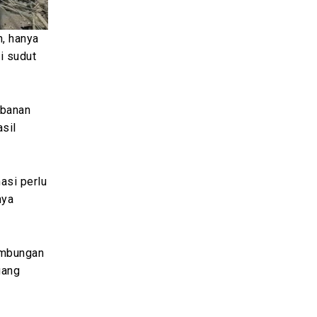
n, hanya
i sudut
rbanan
sil
asi perlu
nya
ambungan
gang