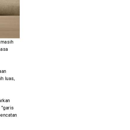
n masih
masa
aan
h luas,
arkan
 "garis
gencatan