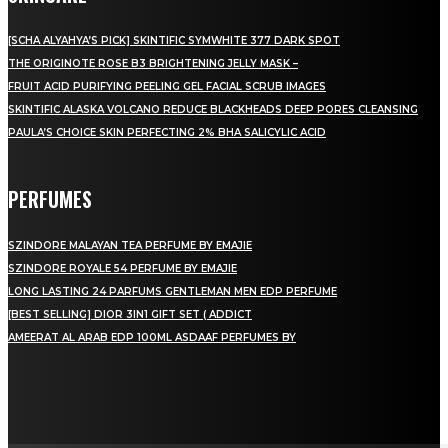
[SCHA ALYAHYA’S PICK] SKINTIFIC SYMWHITE 377 DARK SPOT
THE ORIGINOTE ROSE B3 BRIGHTENING JELLY MASK –
FRUIT ACID PURIFYING PEELING GEL FACIAL SCRUB IMAGES
SKINTIFIC ALASKA VOLCANO REDUCE BLACKHEADS DEEP PORES CLEANSING
PAULA’S CHOICE SKIN PERFECTING 2% BHA SALICYLIC ACID
PERFUMES
SZINDORE MALAYAN TEA PERFUME BY EMAJIE
SZINDORE ROYALE 54 PERFUME BY EMAJIE
LONG LASTING 24 PARFUMS GENTLEMAN MEN EDP PERFUME
[BEST SELLING] DIOR 3IN1 GIFT SET ( ADDICT
AMEERAT AL ARAB EDP 100ML ASDAAF PERFUMES BY
LAMAN SOSIAL