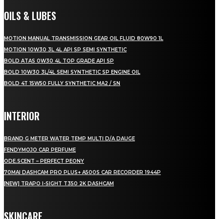
OILS & LUBES
MOTION MANUAL TRANSMISSION GEAR OIL FLUID 80W90 1L
MOTION 10W30 3L 4L API SP SEMI SYNTHETIC
BOLD ATAS 0W30 4L TOP GRADE API SP
BOLD 10W30 3L/4L SEMI SYNTHETIC SP ENGINE OIL
BOLD 4T 15W50 FULLY SYNTHETIC MA2 / SN
INTERIOR
BRAND G METER WATER TEMP MULTI D/A DAUGE
FENDYMOJO CAR PERFUME
ODE.SCENT – PERFECT PEONY
70MAI DASHCAM PRO PLUS+ A500S CAR RECORDER 1944P
[NEW] TRAPO I-SIGHT T350 2K DASHCAM
SKINCARE