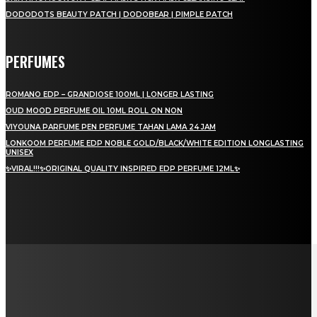
DODODOTS BEAUTY PATCH | DODOBEAR | PIMPLE PATCH
PERFUMES
ROMANO EDP – GRANDIOSE 100ML | LONGER LASTING
OUD MOOD PERFUME OIL 10ML ROLL ON NON
VIYOUNA PARFUME PEN PERFUME TAHAN LAMA 24 JAM
LONKOOM PERFUME EDP NOBLE GOLD/BLACK/WHITE EDITION LONGLASTING
UNISEX
✨VIRAL!!!✨ORIGINAL QUALITY INSPIRED EDP PERFUME 12ML✨
LAMAN SOSIAL