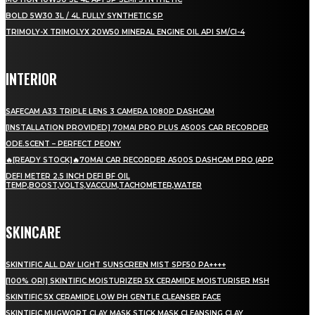
BOLD 5W30 3L / 4L FULLY SYNTHETIC SP
TRIMOLY-X TRIMOLYX 20W50 MINERAL ENGINE OIL API SM/CI-4
INTERIOR
SAFECAM A33 TRIPLE LENS 3 CAMERA 1080P DASHCAM
[INSTALLATION PROVIDED] 70MAI PRO PLUS A500S CAR RECORDER
ODE.SCENT – PERFECT PEONY
🔥[READY STOCK]🔥70MAI CAR RECORDER A500S DASHCAM PRO (APP
DEFI METER 2.5 INCH DEFI BF OIL
TEMP,BOOST,VOLTS,VACCUM,TACHOMETER,WATER
SKINCARE
SKINTIFIC ALL DAY LIGHT SUNSCREEN MIST SPF50 PA++++
[100% ORI] SKINTIFIC MOISTURIZER 5X CERAMIDE MOISTURISER MSH
SKINTIFIC 5X CERAMIDE LOW PH GENTLE CLEANSER FACE
SKINTIFIC MUGWORT CLAY MASK STICK MASK CLEANSING CLAY