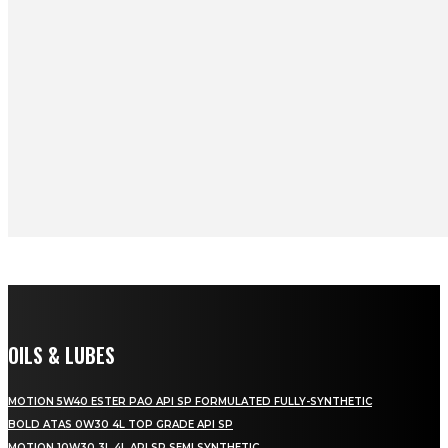
OILS & LUBES
MOTION 5W40 ESTER PAO API SP FORMULATED FULLY-SYNTHETIC
BOLD ATAS 0W30 4L TOP GRADE API SP
MOTION 10W30 3L 4L API SP SEMI SYNTHETIC