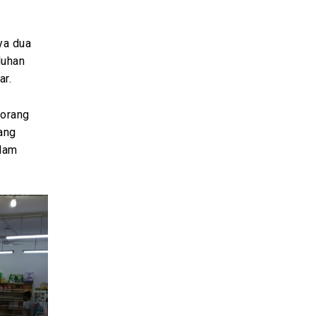
ya dua
luhan
ar.
eorang
ang
alam