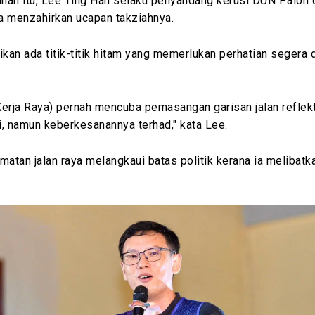
han itu, Lee Ting Han selaku penyandang kerusi DUN Paloh 
a menzahirkan ucapan takziahnya.
ikan ada titik-titik hitam yang memerlukan perhatian segera d
erja Raya) pernah mencuba pemasangan garisan jalan reflekt
, namun keberkesanannya terhad," kata Lee.
matan jalan raya melangkaui batas politik kerana ia melibat