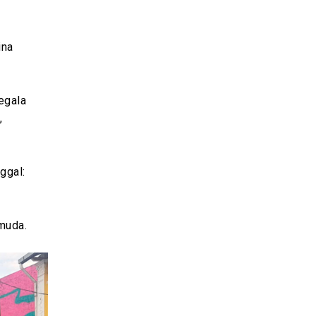
ina
egala
,
ggal:
 muda.