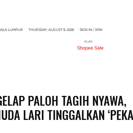
UALA LUMPUR
THURSDAY, AUGUST 6, 2026
SIGN IN / JOIN
IKLAN
MORE
GELAP PALOH TAGIH NYAWA,
UDA LARI TINGGALKAN ‘PEK