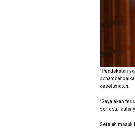
"Pendekatan yan
penambahbaikan 
keselamatan.
"Saya akan ter
berfasa," kata
Setelah masuk k