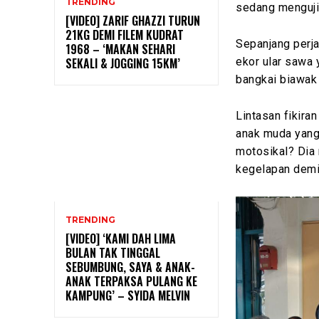
TRENDING
sedang menguji 
[VIDEO] ZARIF GHAZZI TURUN
21KG DEMI FILEM KUDRAT
Sepanjang perj
1968 – ‘MAKAN SEHARI
SEKALI & JOGGING 15KM’
ekor ular sawa
bangkai biawak 
Lintasan fikir
anak muda yang
motosikal? Dia
kegelapan demi
TRENDING
[VIDEO] ‘KAMI DAH LIMA
BULAN TAK TINGGAL
SEBUMBUNG, SAYA & ANAK-
ANAK TERPAKSA PULANG KE
KAMPUNG’ – SYIDA MELVIN