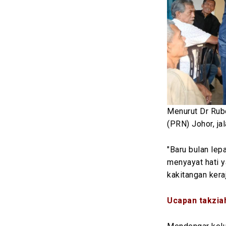
Menurut Dr Rub
(PRN) Johor, ja
"Baru bulan lep
menyayat hati 
kakitangan keraj
Ucapan takzia