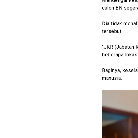
Mendengar kelu
calon BN seger
Dia tidak menaf
tersebut.
"JKR (Jabatan K
beberapa lokasi
Baginya, kesela
manusia.