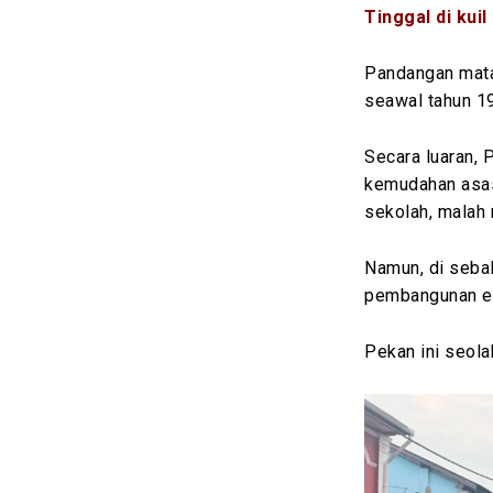
Tinggal
di kuil
Pandangan mata
seawal tahun 1
Secara luaran, 
kemudahan asas
sekolah, malah
Namun, di sebal
pembangunan ek
Pekan ini seola