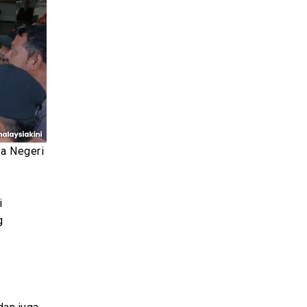
a Negeri
i
g