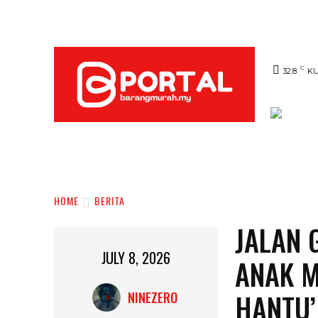
C
32.8
K
UTAMA
TRENDING
SHOPEE PROMO
HOME
BERITA
JALAN 
JULY 8, 2026
ANAK M
HANTU’
NINEZERO