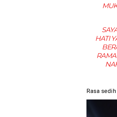
MUK
SAY
HATI 
BER
RAMAI
NA
Rasa sedi