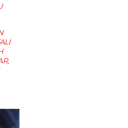
U
N
ALI
H
R,