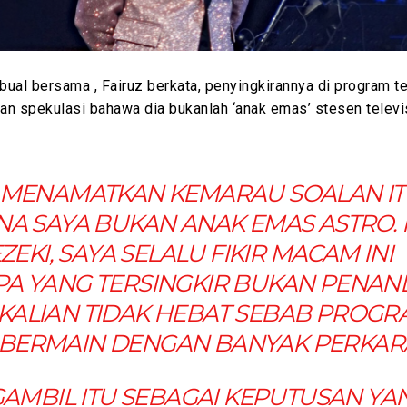
ual bersama , Fairuz berkata, penyingkirannya di program t
an spekulasi bahawa dia bukanlah ‘anak emas’ stesen telev
 MENAMATKAN KEMARAU SOALAN IT
A SAYA BUKAN ANAK EMAS ASTRO. I
ZEKI, SAYA SELALU FIKIR MACAM INI
PA YANG TERSINGKIR BUKAN PENAN
KALIAN TIDAK HEBAT SEBAB PROG
A BERMAIN DENGAN BANYAK PERKAR
AMBIL ITU SEBAGAI KEPUTUSAN YA