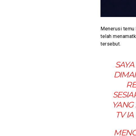
Menerusi temu b
telah menamatk
tersebut.
SAYA
DIMAN
RE
SESIA
YANG 
TV I
MENG