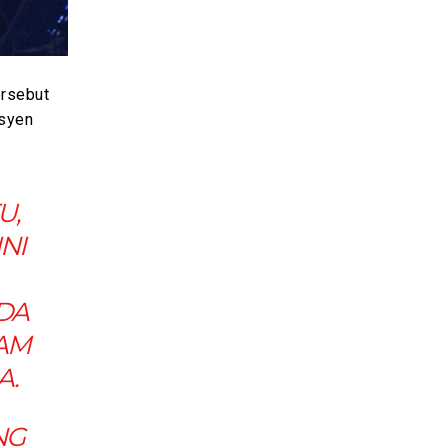
ersebut
isyen
U,
NI
DA
RAM
A.
NG