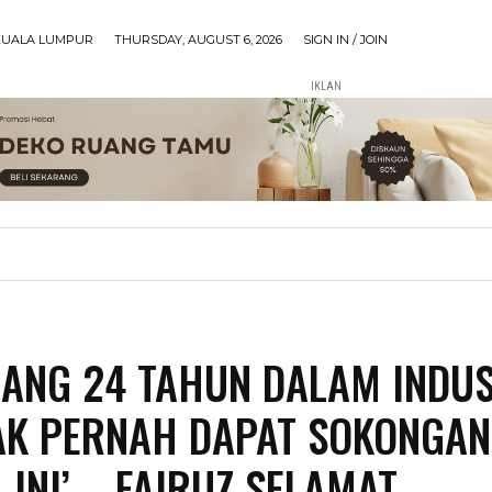
KUALA LUMPUR
THURSDAY, AUGUST 6, 2026
SIGN IN / JOIN
IKLAN
JANG 24 TAHUN DALAM INDUS
AK PERNAH DAPAT SOKONGAN
INI’ – FAIRUZ SELAMAT