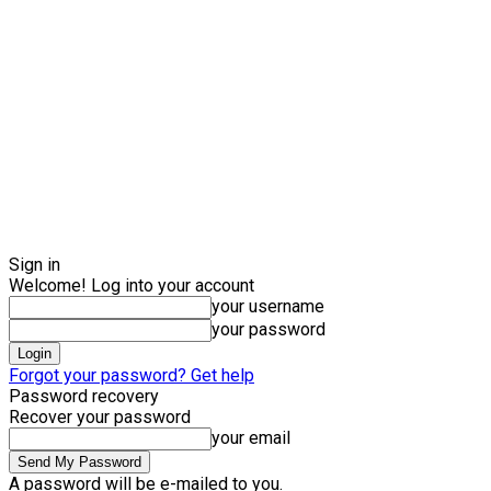
Sign in
Welcome! Log into your account
your username
your password
Forgot your password? Get help
Password recovery
Recover your password
your email
A password will be e-mailed to you.