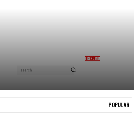
TRENDING
NETIZEN ‘ZOOM’ TELEFON
BIMBIT SYED SADDIQ, FOTO
search
BERSAMA BELLA ASTILLAH
DISELIT BELAKANG
‘CASING’ CURI PERHATIAN
POPULAR