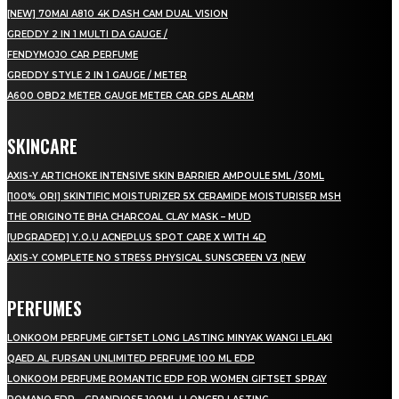
[NEW] 70MAI A810 4K DASH CAM DUAL VISION
GREDDY 2 IN 1 MULTI DA GAUGE /
FENDYMOJO CAR PERFUME
GREDDY STYLE 2 IN 1 GAUGE / METER
A600 OBD2 METER GAUGE METER CAR GPS ALARM
SKINCARE
AXIS-Y ARTICHOKE INTENSIVE SKIN BARRIER AMPOULE 5ML /30ML
[100% ORI] SKINTIFIC MOISTURIZER 5X CERAMIDE MOISTURISER MSH
THE ORIGINOTE BHA CHARCOAL CLAY MASK – MUD
[UPGRADED] Y.O.U ACNEPLUS SPOT CARE X WITH 4D
AXIS-Y COMPLETE NO STRESS PHYSICAL SUNSCREEN V3 (NEW
PERFUMES
LONKOOM PERFUME GIFTSET LONG LASTING MINYAK WANGI LELAKI
QAED AL FURSAN UNLIMITED PERFUME 100 ML EDP
LONKOOM PERFUME ROMANTIC EDP FOR WOMEN GIFTSET SPRAY