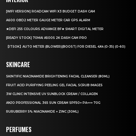
[WIFI VERSION] ROADCAM WIFI X3 BUDGET DASH CAM
A600 OBD2 METER GAUGE METER CAR GPS ALARM
★DEFI 255 COLOURS ADVANCE BF★ SMART DIGITAL METER
[READY STOCK] 70MAI A500S 2K DASH CAM PRO
【ITSOK】AUTO METER (BLOWER)(BOOST) FOR DIESEL 4X4 (0-35) (0-60)
SKINCARE
SKINTIFIC NIACINAMIDE BRIGHTENING FACIAL CLEANSER (80ML)
FRUIT ACID PURIFYING PEELING GEL FACIAL SCRUB IMAGES
3W CLINIC INTENSIVE UV SUNBLOCK CREAM / COLLAGEN
ANJO PROFESSIONAL 365 SUN CREAM SPF50+ PA+++ 70G
RURUBERRY 5% NIACINAMIDE + ZINC (30ML)
PERFUMES