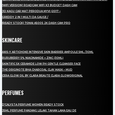
[WIFI VERSION] ROADCAM WIFI X3 BUDGET DASH CAM
3D KAGU CAR MAT PERODUA MYVI (2017 –
GREDDY 2 IN 1 MULTI DA GAUGE /
[READY STOCK] 70MAI A500S 2K DASH CAM PRO
SKINCARE
AXIS-Y ARTICHOKE INTENSIVE SKIN BARRIER AMPOULE 5ML /30ML
RURUBERRY 5% NIACINAMIDE + ZINC (30ML)
SKINTIFIC 5X CERAMIDE LOW PH GENTLE CLEANSER FACE
THE ORIGINOTE BHA CHARCOAL CLAY MASK – MUD
CERA GLOW OIL BY CLARA BEAUTE CLARA GLOWORIGINAL
PERFUMES
D’CALYSTA PERFUME WOMEN READY STOCK
35ML PERFUME PANJANG LELAKI TAHAN LAMA EAU DE