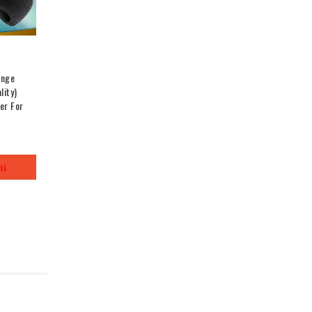
onge
lity)
er For
ni