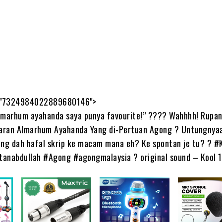
d="7324984022889680146">
marhum ayahanda saya punya favourite!” ???? Wahhhh! Rupan
aran Almarhum Ayahanda Yang di-Pertuan Agong ? Untungnya
ng dah hafal skrip ke macam mana eh? Ke spontan je tu? ? #
anabdullah #Agong #agongmalaysia ? original sound – Kool 