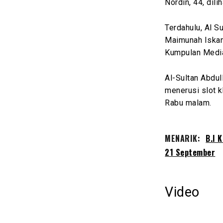
Nordin, 44, dil
Terdahulu, Al S
Maimunah Iskan
Kumpulan Media
Al-Sultan Abdu
menerusi slot k
Rabu malam.
MENARIK:
B.I 
21 September
Video