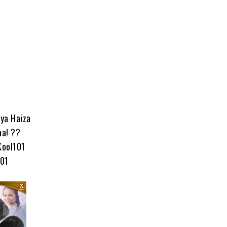
ya Haiza
aa! ??
Kool101
101