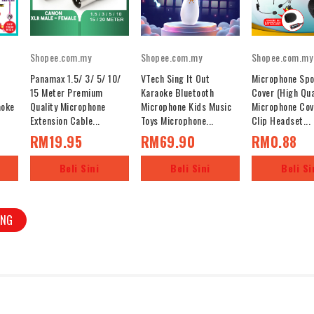
Shopee.com.my
Shopee.com.my
Shopee.com.my
Panamax 1.5/ 3/ 5/ 10/
VTech Sing It Out
Microphone Sp
15 Meter Premium
Karaoke Bluetooth
Cover (High Qua
aoke
Quality Microphone
Microphone Kids Music
Microphone Cov
Extension Cable...
Toys Microphone...
Clip Headset...
RM19.95
RM69.90
RM0.88
Beli Sini
Beli Sini
Beli Si
ING