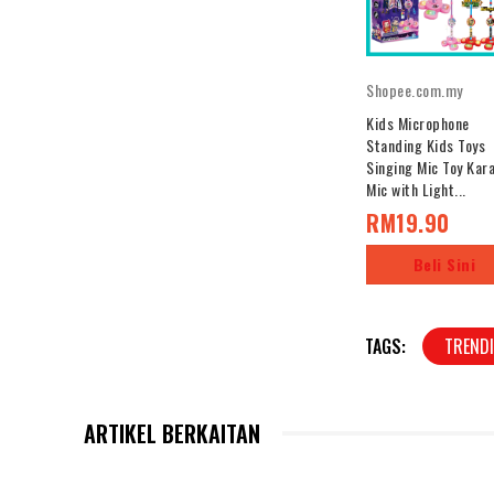
f
o
l
Shopee.com.my
l
Kids Microphone
o
Standing Kids Toys
w
Singing Mic Toy Kar
i
Mic with Light...
RM19.90
n
g
Beli Sini
t
w
o
TAGS:
TREND
t
a
ARTIKEL BERKAITAN
b
s