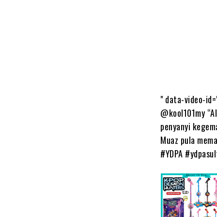
" data-video-i
@kool101my “Al
penyanyi kegem
Muaz pula mema
#YDPA #ydpasult
T
h
e