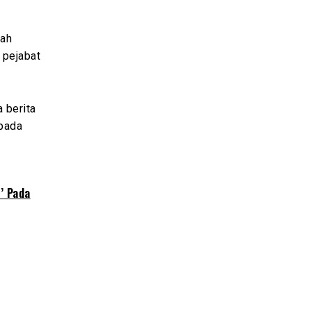
nah
 pejabat
 berita
 pada
’ Pada