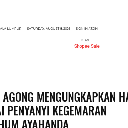
ALA LUMPUR
SATURDAY, AUGUST 8, 2026
SIGN IN / JOIN
IKLAN
MORE
] AGONG MENGUNGKAPKAN H
I PENYANYI KEGEMARAN
HUM AYAHANDA