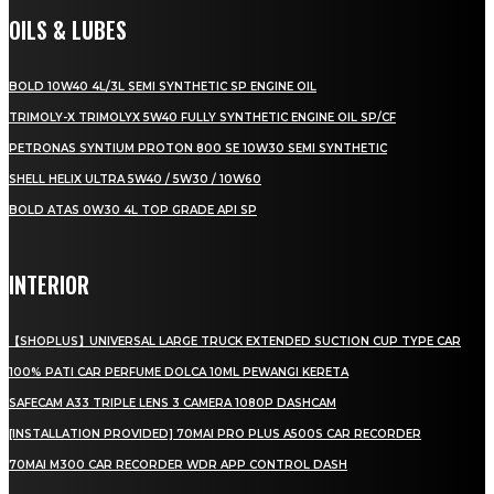
OILS & LUBES
BOLD 10W40 4L/3L SEMI SYNTHETIC SP ENGINE OIL
TRIMOLY-X TRIMOLYX 5W40 FULLY SYNTHETIC ENGINE OIL SP/CF
PETRONAS SYNTIUM PROTON 800 SE 10W30 SEMI SYNTHETIC
SHELL HELIX ULTRA 5W40 / 5W30 / 10W60
BOLD ATAS 0W30 4L TOP GRADE API SP
INTERIOR
【SHOPLUS】UNIVERSAL LARGE TRUCK EXTENDED SUCTION CUP TYPE CAR
100% PATI CAR PERFUME DOLCA 10ML PEWANGI KERETA
SAFECAM A33 TRIPLE LENS 3 CAMERA 1080P DASHCAM
[INSTALLATION PROVIDED] 70MAI PRO PLUS A500S CAR RECORDER
70MAI M300 CAR RECORDER WDR APP CONTROL DASH