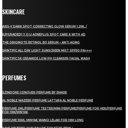
SKINCARE
AXIS-Y DARK SPOT CORRECTING GLOW SERUM 1.2ML /
[UPGRADED] Y.O.U ACNEPLUS SPOT CARE X WITH 4D
THE ORIGINOTE RETINOL B3 SERUM – ANTI AGING
SKINTIFIC ALL DAY LIGHT SUNSCREEN MIST SPF50 PA++++
SKINTIFIC 5X CERAMIDE LOW PH CLEANSER FACIAL WASH
PERFUMES
SZINDORE CONQUER PERFUME BY EMAJIE
AL NOBLE WAZEER PERFUME LATTAFA AL NOBLE PERFUME
PERFUME 2ML/PERFUME TESTER/MINI PERFUME/PERFUME FOR HER/PERFUME
FOR HIM/MINYAK
PERFUME 55ML MINYAK WANGI LELAKI FOR HIM LONG