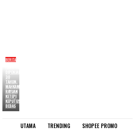
BERITA
ISMAHALIL
DIPENJARA
30
TAHUN,
MAHKAMAH
RAYUAN
KETEPI
KEPUTUSAN
BEBAS
UTAMA
TRENDING
SHOPEE PROMO