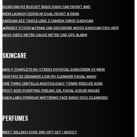
ROADCAM R3 BUDGET BASIC DASH CAM FRONT AND
[NEW LAUNCH] DDPAI N1 DUAL FRONT & REAR
SAFECAM A33 TRIPLE LENS 3 CAMERA 1080P DASHCAM
🔥[READY STOCK]🔥70MAI CAR RECORDER A500S DASHCAM PRO (APP
A600 OBD2 METER GAUGE METER CAR GPS ALARM
SKINCARE
AXIS-Y COMPLETE NO STRESS PHYSICAL SUNSCREEN V3 (NEW
SKINTIFIC 5X CERAMIDE LOW PH CLEANSER FACIAL WASH
ONE THING CENTELLA ASIATICA DAILY TONER [REDUCE ACNE,
FRUIT ACID PURIFYING PEELING GEL FACIAL SCRUB IMAGES
HADA LABO PREMIUM WHITENING FACE WASH 100G [CLEANSER/
PERFUMES
[BEST SELLING] DIOR 3IN1 GIFT SET ( ADDICT