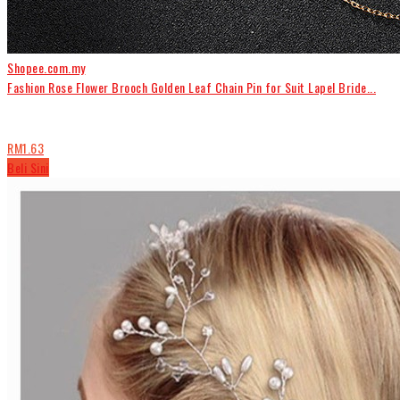
l
o
w
Shopee.com.my
.
Fashion Rose Flower Brooch Golden Leaf Chain Pin for Suit Lapel Bride...
RM1.63
Beli Sini