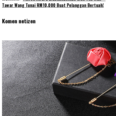
Tawar Wang Tunai RM10,000 Buat Pelanggan Bertuah!
Komen netizen
T
h
e
f
o
l
l
o
w
i
n
g
t