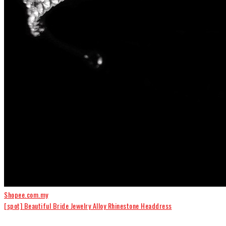
Shopee.com.my
[spot] Beautiful Bride Jewelry Alloy Rhinestone Headdress