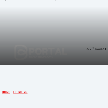
C
32.7
KUALA L
UTAMA
TRENDING
SHOPEE PROMO
M
HOME
TRENDING