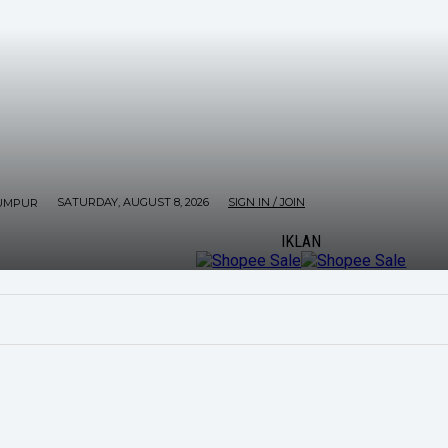
SATURDAY, AUGUST 8, 2026
SIGN IN / JOIN
UMPUR
IKLAN
ORE