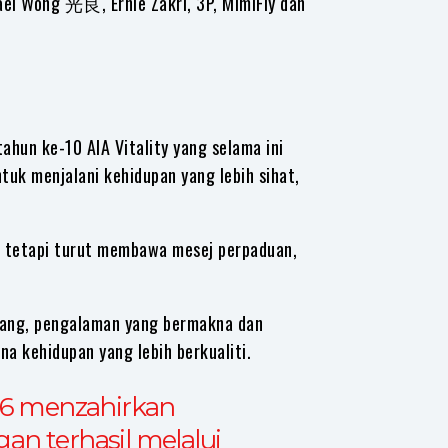
el Wong 光良, Ernie Zakri, 3P, MimiFly dan
ahun ke-10 AIA Vitality yang selama ini
uk menjalani kehidupan yang lebih sihat,
, tetapi turut membawa mesej perpaduan,
iang, pengalaman yang bermakna dan
 kehidupan yang lebih berkualiti.
026 menzahirkan
an terhasil melalui