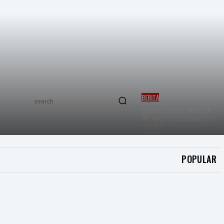
BERITA
search
BERSATU MASIH ANGGOTA
PN, HADI TIADA KUASA VETO
– AZMIN
POPULAR