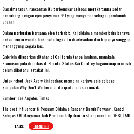
Bagaimanapun, rancangan itu terbongkar selepas mereka tanpa sedar
berhubung dengan ejen penyamar FBI yang menyamar sebagai pembunuh
upahan.
Dalam perbualan bersama ejen terbabit, Kai didakwa memberitahu bahawa
bekas teman wanita Jack mahu tugas itu diselesaikan dan bapanya sanggup
menanggung segala kos.
Gabriela dilaporkan ditahan di California tanpa jaminan, manakala
Francisco pula diberkas di Florida. Status Kai Cordrey bagaimanapun masih
belum diketahui setakat ini.
Untuk rekod, Jack Avery kini sedang membina kerjaya solo selepas
kumpulan Why Don’t We berehat daripada industri muzik.
Sumber: Los Angeles Times
The post Influencer & Peguam Didakwa Rancang Bunuh Penyanyi, Kantoi
Selepas FBI Menyamar Jadi Pembunuh Upahan first appeared on OHBULAN!.
TAGS:
TRENDING