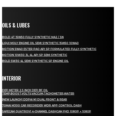
OILS & LUBES
BOLD 4T 15W50 FULLY SYNTHETIC MA2 / SN
LIQUI MOLY ENGINE OIL SEMI SYNTHETIC 15W50 10W40
MOTION 5W40 ESTER PAO API SP FORMULATED FULLY-SYNTHETIC
MOTION 10W30 3L 4L API SP SEMI SYNTHETIC
BOLD 5W30 4L SEMI SYNTHETIC SP ENGINE OIL
INTERIOR
DEFI METER 2.5 INCH DEFI BF OIL
TEMP,BOOST,VOLTS,VACCUM,TACHOMETER,WATER
[NEW LAUNCH] DDPAI N1 DUAL FRONT & REAR
70MAI M300 CAR RECORDER WDR APP CONTROL DASH
SAFECAM QUATROV1 4-CHANNEL DASHCAM FHD 1080P + 1080P