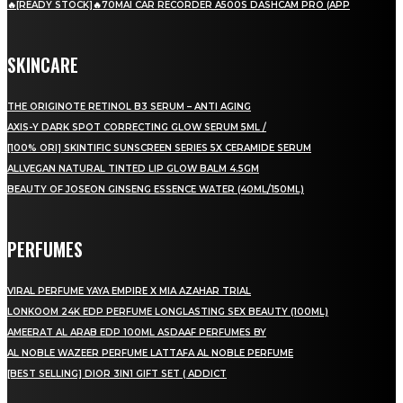
🔥[READY STOCK]🔥70MAI CAR RECORDER A500S DASHCAM PRO (APP
SKINCARE
THE ORIGINOTE RETINOL B3 SERUM – ANTI AGING
AXIS-Y DARK SPOT CORRECTING GLOW SERUM 5ML /
[100% ORI] SKINTIFIC SUNSCREEN SERIES 5X CERAMIDE SERUM
ALLVEGAN NATURAL TINTED LIP GLOW BALM 4.5GM
BEAUTY OF JOSEON GINSENG ESSENCE WATER (40ML/150ML)
PERFUMES
VIRAL PERFUME YAYA EMPIRE X MIA AZAHAR TRIAL
LONKOOM 24K EDP PERFUME LONGLASTING SEX BEAUTY (100ML)
AMEERAT AL ARAB EDP 100ML ASDAAF PERFUMES BY
AL NOBLE WAZEER PERFUME LATTAFA AL NOBLE PERFUME
[BEST SELLING] DIOR 3IN1 GIFT SET ( ADDICT