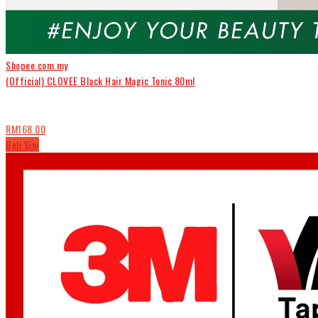
Shopee.com.my
(Official) CLOVEE Black Hair Magic Tonic 80ml
RM168.00
Beli Sini