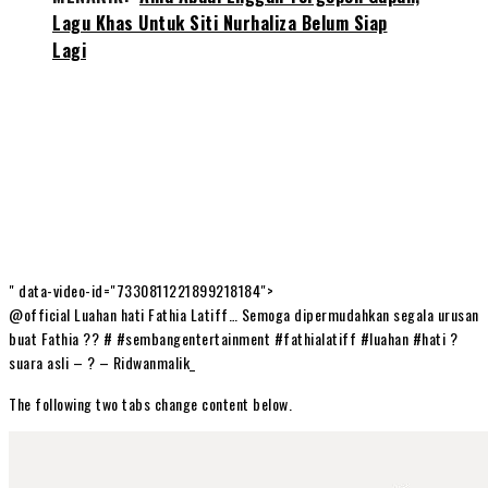
Lagu Khas Untuk Siti Nurhaliza Belum Siap
Lagi
" data-video-id="7330811221899218184">
@official Luahan hati Fathia Latiff… Semoga dipermudahkan segala urusan
buat Fathia ?? # #sembangentertainment #fathialatiff #luahan #hati ?
suara asli – ? – Ridwanmalik_
The following two tabs change content below.