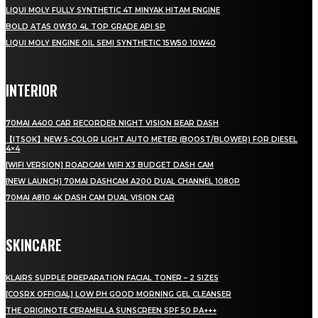
LIQUI MOLY FULLY SYNTHETIC 4T MINYAK HITAM ENGINE
BOLD ATAS 0W30 4L TOP GRADE API SP
LIQUI MOLY ENGINE OIL SEMI SYNTHETIC 15W50 10W40
INTERIOR
70MAI A400 CAR RECORDER NIGHT VISION REAR DASH
【ITSOK】NEW 5-COLOR LIGHT AUTO METER (BOOST/BLOWER) FOR DIESEL
4×4
[WIFI VERSION] ROADCAM WIFI X3 BUDGET DASH CAM
[NEW LAUNCH] 70MAI DASHCAM A200 DUAL CHANNEL 1080P
70MAI A810 4K DASH CAM DUAL VISION CAR
SKINCARE
KLAIRS SUPPLE PREPARATION FACIAL TONER – 2 SIZES
[COSRX OFFICIAL] LOW PH GOOD MORNING GEL CLEANSER
THE ORIGINOTE CERAMELLA SUNSCREEN SPF 50 PA+++