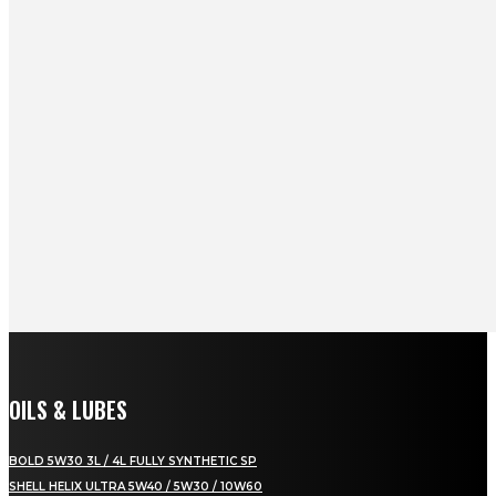
OILS & LUBES
BOLD 5W30 3L / 4L FULLY SYNTHETIC SP
SHELL HELIX ULTRA 5W40 / 5W30 / 10W60