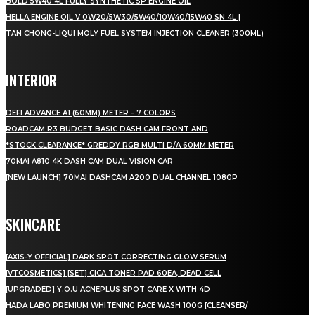
BOLD 5W40 4L FULLY SYNTHETIC SP ENGINE OIL
HELLA ENGINE OIL V 0W20/5W30/5W40/10W40/15W40 SN 4L |
TAN CHONG-LIQUI MOLY FUEL SYSTEM INJECTION CLEANER (300ML)
INTERIOR
DEFI ADVANCE A1 (60MM) METER – 7 COLORS
ROADCAM R3 BUDGET BASIC DASH CAM FRONT AND
*STOCK CLEARANCE* GREDDY RGB MULTI D/A 60MM METER
70MAI A810 4K DASH CAM DUAL VISION CAR
[NEW LAUNCH] 70MAI DASHCAM A200 DUAL CHANNEL 1080P
SKINCARE
[AXIS-Y OFFICIAL] DARK SPOT CORRECTING GLOW SERUM
[VTCOSMETICS] [SET] CICA TONER PAD 60EA, DEAD CELL
[UPGRADED] Y.O.U ACNEPLUS SPOT CARE X WITH 4D
HADA LABO PREMIUM WHITENING FACE WASH 100G [CLEANSER/