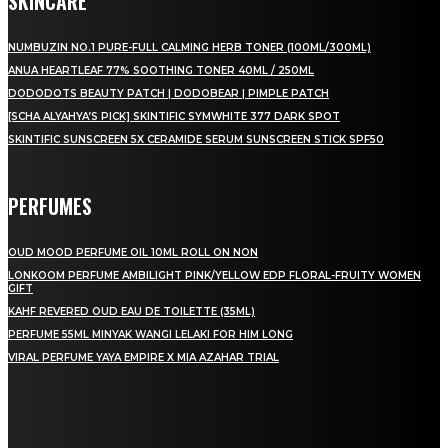
SKINCARE
NUMBUZIN NO.1 PURE-FULL CALMING HERB TONER (100ML/300ML)
ANUA HEARTLEAF 77% SOOTHING TONER 40ML / 250ML
DODODOTS BEAUTY PATCH | DODOBEAR | PIMPLE PATCH
[SCHA ALYAHYA’S PICK] SKINTIFIC SYMWHITE 377 DARK SPOT
SKINTIFIC SUNSCREEN 5X CERAMIDE SERUM SUNSCREEN STICK SPF50
PERFUMES
OUD MOOD PERFUME OIL 10ML ROLL ON NON
LONKOOM PERFUME AMBILIGHT PINK/YELLOW EDP FLORAL-FRUITY WOMEN
GIFT
KAHF REVERED OUD EAU DE TOILETTE (35ML)
PERFUME 55ML MINYAK WANGI LELAKI FOR HIM LONG
VIRAL PERFUME YAYA EMPIRE X MIA AZAHAR TRIAL
LAMAN SOSIAL