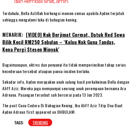
dan kembali sihat, amin.
Terdahulu, Bella Astillah berkongsi momen cemas apabila Ayden terjatuh
sehingga mengalami luka di bahagian kening.
MENARIK:
[VIDEO] Nak Berjimat Cermat, Datuk Red Sewa
Bilik Kecil RM250 Sebulan – ‘Kalau Nak Guna Tandas,
Kena Pergi Stesen Minyak’
Bagaimanapun, aktres dan penyanyi itu tidak memperincikan tahap serius
kecederaan tersebut ataupun punca insiden berlaku.
Sekadar info, Ayden merupakan anak sulung hasil perkahwinan Bella dengan
Aliff Aziz. Mereka juga mempunyai seorang anak perempuan bernama Ara
Adreana. Pasangan tersebut sah bercerai pada 13 Jun 2023.
The post Cucu Cedera Di Bahagian Kening, Ibu Aliff Aziz Titip Doa Buat
Ayden Adrean first appeared on OHBULAN!.
TAGS:
TRENDING