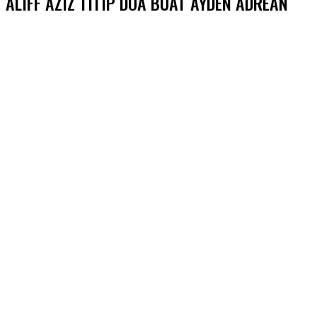
ALIFF AZIZ TITIP DOA BUAT AYDEN ADREAN