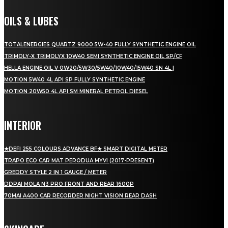
OILS & LUBES
TOTALENERGIES QUARTZ 9000 5W-40 FULLY SYNTHETIC ENGINE OIL
TRIMOLY-X TRIMOLYX 10W40 SEMI SYNTHETIC ENGINE OIL SP/CF
HELLA ENGINE OIL V 0W20/5W30/5W40/10W40/15W40 SN 4L |
MOTION 5W40 4L API SP FULLY SYNTHETIC ENGINE
MOTION 20W50 4L API SM MINERAL PETROL DIESEL
INTERIOR
★DEFI 255 COLOURS ADVANCE BF★ SMART DIGITAL METER
TRAPO ECO CAR MAT PERODUA MYVI (2017-PRESENT)
GREDDY STYLE 2 IN 1 GAUGE / METER
DDPAI MOLA N3 PRO FRONT AND REAR 1600P
70MAI A400 CAR RECORDER NIGHT VISION REAR DASH