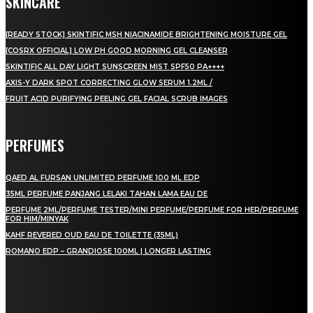
SKINCARE
[READY STOCK] SKINTIFIC MSH NIACINAMIDE BRIGHTENING MOISTURE GEL
[COSRX OFFICIAL] LOW PH GOOD MORNING GEL CLEANSER
SKINTIFIC ALL DAY LIGHT SUNSCREEN MIST SPF50 PA++++
AXIS-Y DARK SPOT CORRECTING GLOW SERUM 1.2ML /
FRUIT ACID PURIFYING PEELING GEL FACIAL SCRUB IMAGES
PERFUMES
QAED AL FURSAN UNLIMITED PERFUME 100 ML EDP
35ML PERFUME PANJANG LELAKI TAHAN LAMA EAU DE
PERFUME 2ML/PERFUME TESTER/MINI PERFUME/PERFUME FOR HER/PERFUME
FOR HIM/MINYAK
KAHF REVERED OUD EAU DE TOILETTE (35ML)
ROMANO EDP – GRANDIOSE 100ML | LONGER LASTING
LAMAN SOSIAL