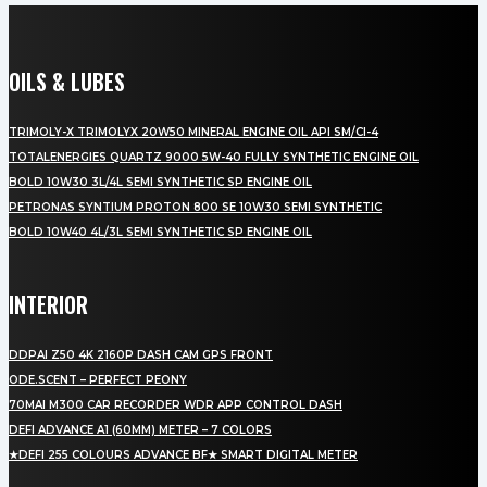
OILS & LUBES
TRIMOLY-X TRIMOLYX 20W50 MINERAL ENGINE OIL API SM/CI-4
TOTALENERGIES QUARTZ 9000 5W-40 FULLY SYNTHETIC ENGINE OIL
BOLD 10W30 3L/4L SEMI SYNTHETIC SP ENGINE OIL
PETRONAS SYNTIUM PROTON 800 SE 10W30 SEMI SYNTHETIC
BOLD 10W40 4L/3L SEMI SYNTHETIC SP ENGINE OIL
INTERIOR
DDPAI Z50 4K 2160P DASH CAM GPS FRONT
ODE.SCENT – PERFECT PEONY
70MAI M300 CAR RECORDER WDR APP CONTROL DASH
DEFI ADVANCE A1 (60MM) METER – 7 COLORS
★DEFI 255 COLOURS ADVANCE BF★ SMART DIGITAL METER