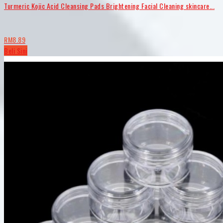
Turmeric Kojic Acid Cleansing Pads Brightening Facial Cleaning skincare...
RM8.89
Beli Sini