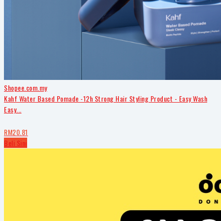
Shopee.com.my
Kahf Water Based Pomade -12h Strong Hair Styling Product - Easy Wash
Easy...
RM20.81
Beli Sini