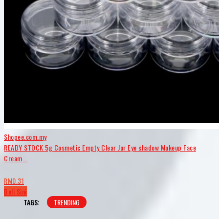
Shopee.com.my
READY STOCK 5g Cosmetic Empty Clear Jar Eye shadow Makeup Face
Cream...
RM0.31
Beli Sini
TAGS:
TRENDING