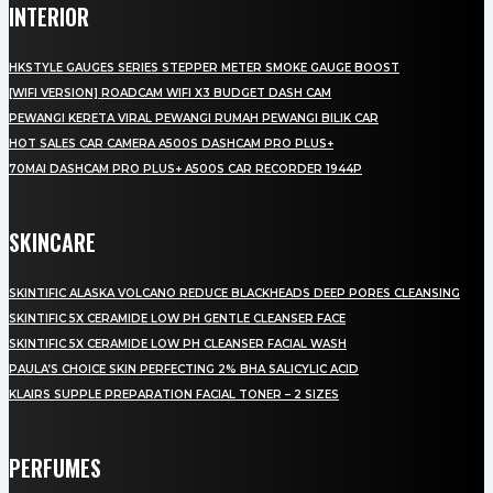
INTERIOR
HKSTYLE GAUGES SERIES STEPPER METER SMOKE GAUGE BOOST
[WIFI VERSION] ROADCAM WIFI X3 BUDGET DASH CAM
PEWANGI KERETA VIRAL PEWANGI RUMAH PEWANGI BILIK CAR
HOT SALES CAR CAMERA A500S DASHCAM PRO PLUS+
70MAI DASHCAM PRO PLUS+ A500S CAR RECORDER 1944P
SKINCARE
SKINTIFIC ALASKA VOLCANO REDUCE BLACKHEADS DEEP PORES CLEANSING
SKINTIFIC 5X CERAMIDE LOW PH GENTLE CLEANSER FACE
SKINTIFIC 5X CERAMIDE LOW PH CLEANSER FACIAL WASH
PAULA’S CHOICE SKIN PERFECTING 2% BHA SALICYLIC ACID
KLAIRS SUPPLE PREPARATION FACIAL TONER – 2 SIZES
PERFUMES