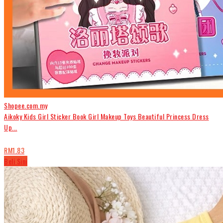
Shopee.com.my
Aikoky Kids Girl Sticker Book Girl Makeup Toys Beautiful Princess Dress
Up...
RM1.83
Beli Sini