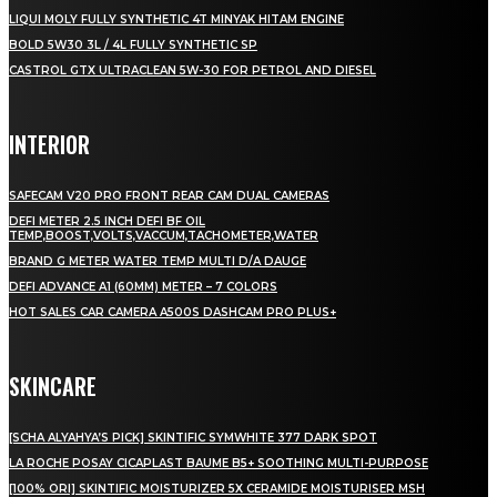
LIQUI MOLY FULLY SYNTHETIC 4T MINYAK HITAM ENGINE
BOLD 5W30 3L / 4L FULLY SYNTHETIC SP
CASTROL GTX ULTRACLEAN 5W-30 FOR PETROL AND DIESEL
INTERIOR
SAFECAM V20 PRO FRONT REAR CAM DUAL CAMERAS
DEFI METER 2.5 INCH DEFI BF OIL
TEMP,BOOST,VOLTS,VACCUM,TACHOMETER,WATER
BRAND G METER WATER TEMP MULTI D/A DAUGE
DEFI ADVANCE A1 (60MM) METER – 7 COLORS
HOT SALES CAR CAMERA A500S DASHCAM PRO PLUS+
SKINCARE
[SCHA ALYAHYA’S PICK] SKINTIFIC SYMWHITE 377 DARK SPOT
LA ROCHE POSAY CICAPLAST BAUME B5+ SOOTHING MULTI-PURPOSE
[100% ORI] SKINTIFIC MOISTURIZER 5X CERAMIDE MOISTURISER MSH