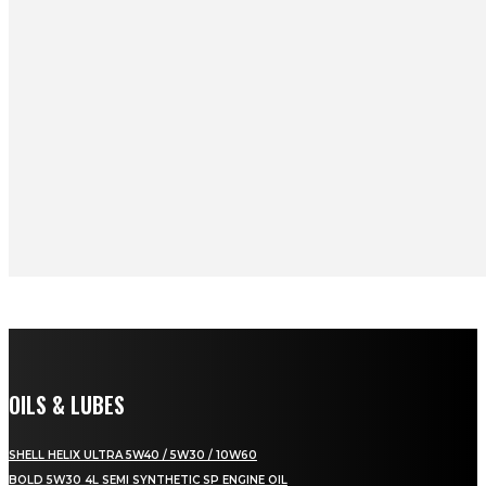
OILS & LUBES
SHELL HELIX ULTRA 5W40 / 5W30 / 10W60
BOLD 5W30 4L SEMI SYNTHETIC SP ENGINE OIL