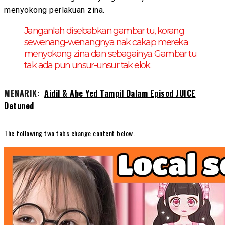
menyokong perlakuan zina.
Janganlah disebabkan gambar tu, korang
sewenang-wenangnya nak cakap mereka
menyokong zina dan sebagainya. Gambar tu
tak ada pun unsur-unsur tak elok.
MENARIK:
Aidil & Abe Yed Tampil Dalam Episod JUICE
Detuned
The following two tabs change content below.