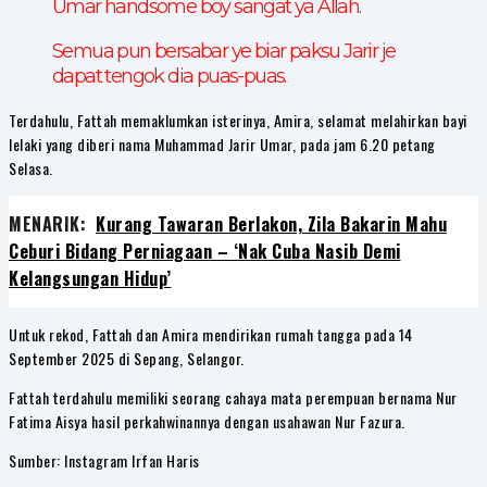
Umar handsome boy sangat ya Allah.
Semua pun bersabar ye biar paksu Jarir je
dapat tengok dia puas-puas.
Terdahulu, Fattah memaklumkan isterinya, Amira, selamat melahirkan bayi
lelaki yang diberi nama Muhammad Jarir Umar, pada jam 6.20 petang
Selasa.
MENARIK:
Kurang Tawaran Berlakon, Zila Bakarin Mahu
Ceburi Bidang Perniagaan – ‘Nak Cuba Nasib Demi
Kelangsungan Hidup’
Untuk rekod, Fattah dan Amira mendirikan rumah tangga pada 14
September 2025 di Sepang, Selangor.
Fattah terdahulu memiliki seorang cahaya mata perempuan bernama Nur
Fatima Aisya hasil perkahwinannya dengan usahawan Nur Fazura.
Sumber: Instagram Irfan Haris