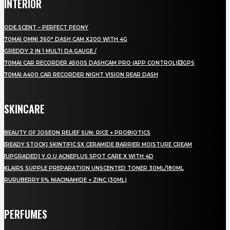
INTERIOR
ODE.SCENT – PERFECT PEONY
70MAI OMNI 360° DASH CAM X200 WITH 4G
GREDDY 2 IN 1 MULTI DA GAUGE /
70MAI CAR RECORDER A500S DASHCAM PRO (APP CONTROL)💥GPS
70MAI A400 CAR RECORDER NIGHT VISION REAR DASH
SKINCARE
BEAUTY OF JOSEON RELIEF SUN: RICE + PROBIOTICS
[READY STOCK] SKINTIFIC 5X CERAMIDE BARRIER MOISTURE CREAM
[UPGRADED] Y.O.U ACNEPLUS SPOT CARE X WITH 4D
KLAIRS SUPPLE PREPARATION UNSCENTED TONER 30ML/180ML
RURUBERRY 5% NIACINAMIDE + ZINC (30ML)
PERFUMES