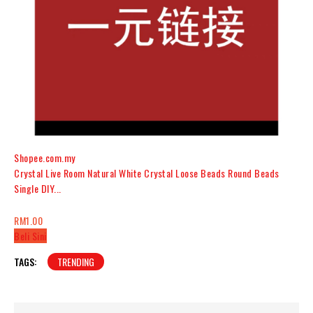
Shopee.com.my
Crystal Live Room Natural White Crystal Loose Beads Round Beads
Single DIY...
RM1.00
Beli Sini
TAGS:
TRENDING