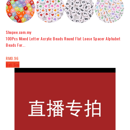
Shopee.com.my
100Pcs Mixed Letter Acrylic Beads Round Flat Loose Spacer Alphabet
Beads For...
RM0.96
Beli Sini