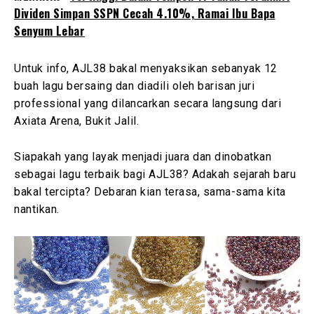
Dividen Simpan SSPN Cecah 4.10%, Ramai Ibu Bapa
Senyum Lebar
Untuk info, AJL38 bakal menyaksikan sebanyak 12
buah lagu bersaing dan diadili oleh
barisan juri
professional
yang dilancarkan secara langsung dari
Axiata Arena, Bukit Jalil.
Siapakah yang layak menjadi juara dan dinobatkan
sebagai lagu terbaik bagi AJL38? Adakah sejarah baru
bakal tercipta? Debaran kian terasa, sama-sama kita
nantikan.
T
h
e
f
o