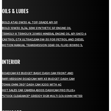
OILS & LUBES
BOLD ATAS 0W30 4L TOP GRADE API SP
BOLD 10W30 3L/4L SEMI SYNTHETIC SP ENGINE OIL
TRIMOLY-X TRIMOLYX 20W50 MINERAL ENGINE OIL API SM/CI-4
CASTROL GTX ULTRACLEAN 5W-30 FOR PETROL AND DIESEL
MOTION MANUAL TRANSMISSION GEAR OIL FLUID 80W90 1L
INTERIOR
ROADCAM R3 BUDGET BASIC DASH CAM FRONT AND
[WIFI VERSION] ROADCAM WIFI X3 BUDGET DASH CAM
70MAI OMNI 360° DASH CAM X200 WITH 4G
HOT SALES CAR CAMERA A500S DASHCAM PRO PLUS+
*STOCK CLEARANCE* GREDDY RGB MULTI D/A 60MM METER