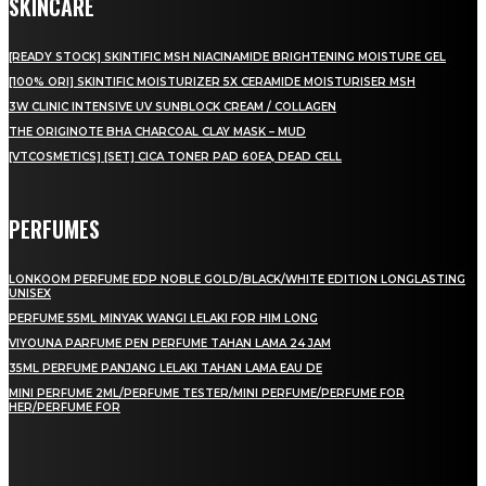
SKINCARE
[READY STOCK] SKINTIFIC MSH NIACINAMIDE BRIGHTENING MOISTURE GEL
[100% ORI] SKINTIFIC MOISTURIZER 5X CERAMIDE MOISTURISER MSH
3W CLINIC INTENSIVE UV SUNBLOCK CREAM / COLLAGEN
THE ORIGINOTE BHA CHARCOAL CLAY MASK – MUD
[VTCOSMETICS] [SET] CICA TONER PAD 60EA, DEAD CELL
PERFUMES
LONKOOM PERFUME EDP NOBLE GOLD/BLACK/WHITE EDITION LONGLASTING
UNISEX
PERFUME 55ML MINYAK WANGI LELAKI FOR HIM LONG
VIYOUNA PARFUME PEN PERFUME TAHAN LAMA 24 JAM
35ML PERFUME PANJANG LELAKI TAHAN LAMA EAU DE
MINI PERFUME 2ML/PERFUME TESTER/MINI PERFUME/PERFUME FOR
HER/PERFUME FOR
LAMAN SOSIAL