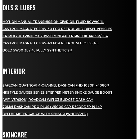
OILS & LUBES
MOTION MANUAL TRANSMISSION GEAR OIL FLUID 80W90 1L
CASTROL MAGNATEC 10W-30 FOR PETROL AND DIESEL VEHICLES
TRIMOLY-X TRIMOLYX 20W50 MINERAL ENGINE OIL API SM/CI-4
CASTROL MAGNATEC 10W-40 FOR PETROL VEHICLES (4L)
BOLD 5W30 3L / 4L FULLY SYNTHETIC SP
INTERIOR
SAFECAM QUATROV1 4-CHANNEL DASHCAM FHD 1080P + 1080P
HKSTYLE GAUGES SERIES STEPPER METER SMOKE GAUGE BOOST
[WIFI VERSION] ROADCAM WIFI X3 BUDGET DASH CAM
70MAI DASHCAM PRO PLUS+ A500S CAR RECORDER 1944P
DEFI BF METER GAUGE WITH SENSOR (WHITE/RED)
SKINCARE