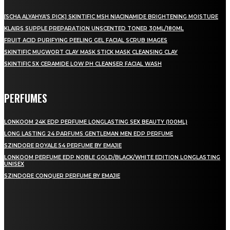
[SCHA ALYAHYA’S PICK] SKINTIFIC MSH NIACINAMIDE BRIGHTENING MOISTURE
KLAIRS SUPPLE PREPARATION UNSCENTED TONER 30ML/180ML
FRUIT ACID PURIFYING PEELING GEL FACIAL SCRUB IMAGES
SKINTIFIC MUGWORT CLAY MASK STICK MASK CLEANSING CLAY
SKINTIFIC 5X CERAMIDE LOW PH CLEANSER FACIAL WASH
PERFUMES
LONKOOM 24K EDP PERFUME LONGLASTING SEX BEAUTY (100ML)
LONG LASTING 24 PARFUMS GENTLEMAN MEN EDP PERFUME
SZINDORE ROYALE 54 PERFUME BY EMAJIE
LONKOOM PERFUME EDP NOBLE GOLD/BLACK/WHITE EDITION LONGLASTING
UNISEX
SZINDORE CONQUER PERFUME BY EMAJIE
LAMAN SOSIAL