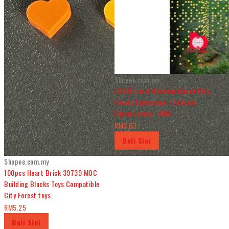
Shopee.com.my
LOKAL Local Wisdom-Based City
Forest Landscape - Zoeraini
Djamal Irwan - BMA
RM3.63
Beli Sini
Shopee.com.my
100pcs Heart Brick 39739 MOC
Building Blocks Toys Compatible
City Forest toys
RM5.25
Beli Sini