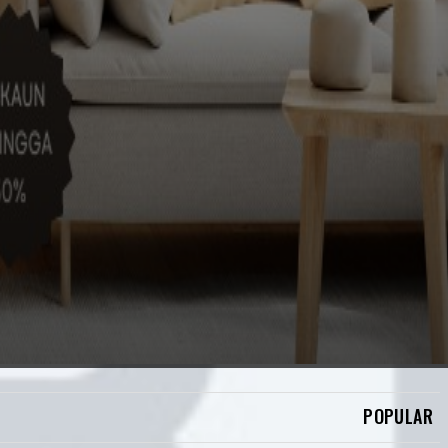
BERITA
BN-UMNO TIDAK
KOMPROMI JIKA ADA
PECAH AMANAH, SALAH
TADBIR TH – ZAHID
POPULAR