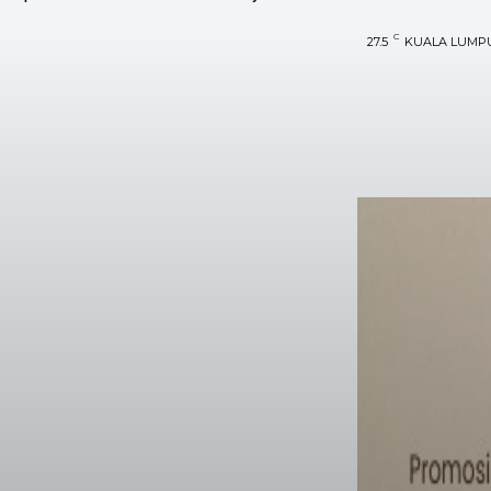
C
27.5
KUALA LUMP