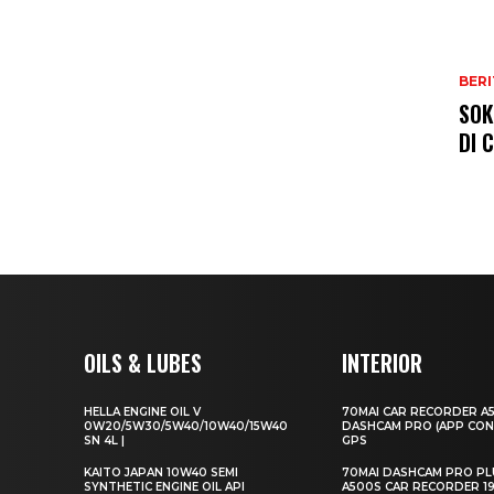
BERI
SOK
DI 
OILS & LUBES
INTERIOR
HELLA ENGINE OIL V
70MAI CAR RECORDER A
0W20/5W30/5W40/10W40/15W40
DASHCAM PRO (APP CON
SN 4L |
GPS
KAITO JAPAN 10W40 SEMI
70MAI DASHCAM PRO PL
SYNTHETIC ENGINE OIL API
A500S CAR RECORDER 1