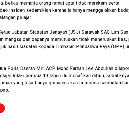
, beliau meminta orang ramai agar tidak merakam serta
deo insiden sedemikian kerana ia hanya menggalakkan buda
alangan pelajar.
 Ketua Jabatan Siasatan Jenayah (JSJ) Sarawak SAC Lim San
un mangsa dan bapanya memutuskan tidak meneruskan kes, 
ujuk hasil siasatan kepada Timbalan Pendakwa Raya (DPP) u
tua Polis Daerah Miri ACP Mohd Farhan Lee Abdullah dilapo
ajar lelaki berusia 19 tahun itu menafikan dibuli, sebalikny
adian yang tular hanya gurauan rakan sempena sambutan hari
epas.