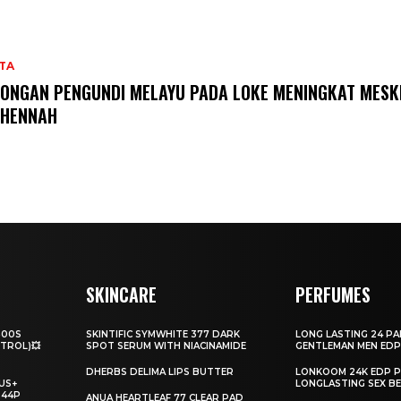
TA
ONGAN PENGUNDI MELAYU PADA LOKE MENINGKAT MESK
CHENNAH
SKINCARE
PERFUMES
500S
SKINTIFIC SYMWHITE 377 DARK
LONG LASTING 24 P
TROL)💥
SPOT SERUM WITH NIACINAMIDE
GENTLEMAN MEN EDP
DHERBS DELIMA LIPS BUTTER
LONKOOM 24K EDP 
US+
LONGLASTING SEX BE
944P
ANUA HEARTLEAF 77 CLEAR PAD