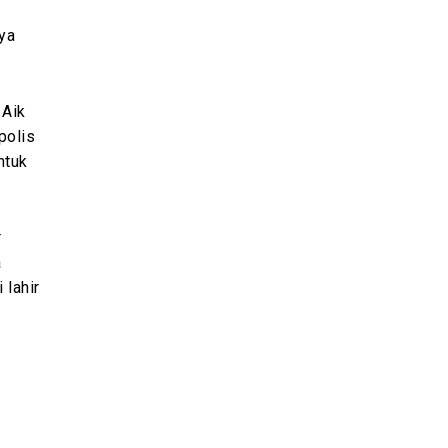
ya
 Aik
polis
ntuk
r
a
 lahir