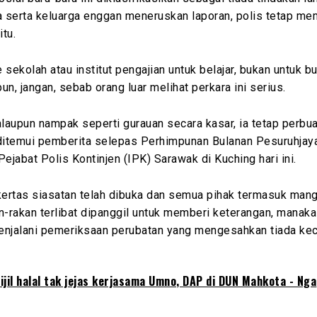
 serta keluarga enggan meneruskan laporan, polis tetap m
itu.
e sekolah atau institut pengajian untuk belajar, bukan untuk bu
un, jangan, sebab orang luar melihat perkara ini serius.
aupun nampak seperti gurauan secara kasar, ia tetap perbuat
 ditemui pemberita selepas Perhimpunan Bulanan Pesuruhjay
Pejabat Polis Kontinjen (IPK) Sarawak di Kuching hari ini.
kertas siasatan telah dibuka dan semua pihak termasuk mang
n-rakan terlibat dipanggil untuk memberi keterangan, manaka
enjalani pemeriksaan perubatan yang mengesahkan tiada ke
sijil halal tak jejas kerjasama Umno, DAP di DUN Mahkota - Nga