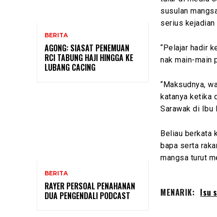
susulan mangsa
serius kejadian 
BERITA
AGONG: SIASAT PENEMUAN
“Pelajar hadir k
RCI TABUNG HAJI HINGGA KE
nak main-main p
LUBANG CACING
“Maksudnya, wal
katanya ketika
Sarawak di Ibu 
Beliau berkata 
bapa serta raka
mangsa turut m
BERITA
RAYER PERSOAL PENAHANAN
MENARIK:
Isu 
DUA PENGENDALI PODCAST