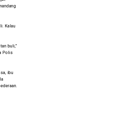
emandang
li. Kalau
an buli,”
a Polis
sa, ibu
la
cederaan.