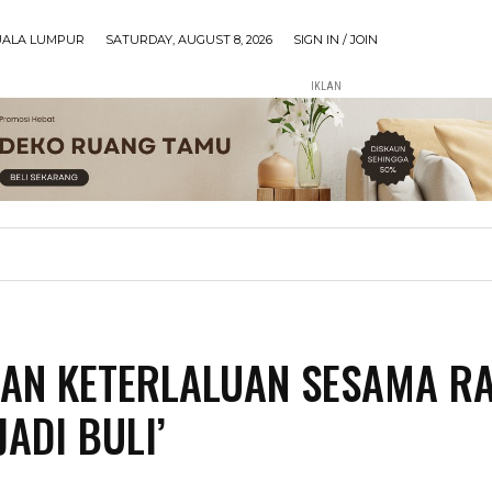
UALA LUMPUR
SATURDAY, AUGUST 8, 2026
SIGN IN / JOIN
IKLAN
AN KETERLALUAN SESAMA R
JADI BULI’