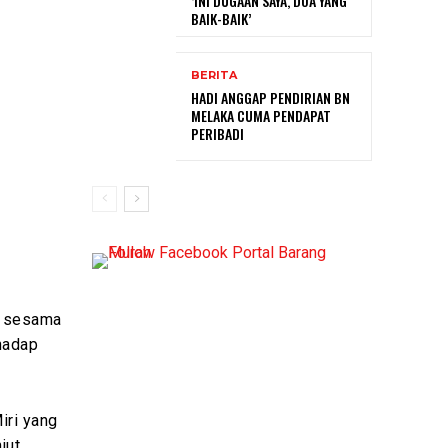
‘INI DUGAAN SAYA, DOA YANG
BAIK-BAIK’
BERITA
HADI ANGGAP PENDIRIAN BN
MELAKA CUMA PENDAPAT
PERIBADI
n sesama
hadap
iri yang
jut