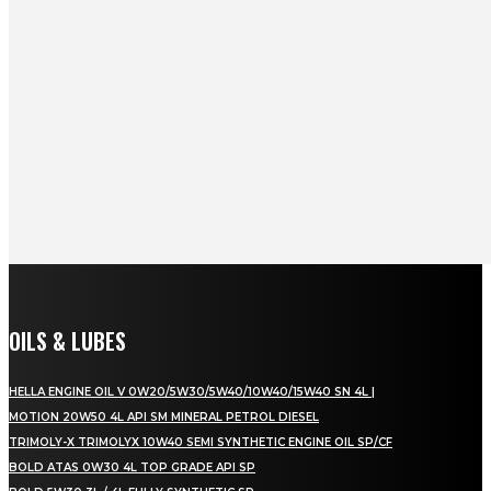
OILS & LUBES
HELLA ENGINE OIL V 0W20/5W30/5W40/10W40/15W40 SN 4L |
MOTION 20W50 4L API SM MINERAL PETROL DIESEL
TRIMOLY-X TRIMOLYX 10W40 SEMI SYNTHETIC ENGINE OIL SP/CF
BOLD ATAS 0W30 4L TOP GRADE API SP