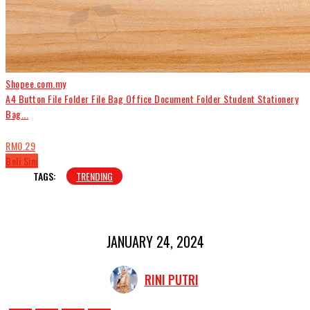
Shopee.com.my
A4 Button File Folder File Bag Office Document Folder Student Stationery
Bag...
RM0.29
Beli Sini
TAGS:
TRENDING
JANUARY 24, 2024
RINI PUTRI