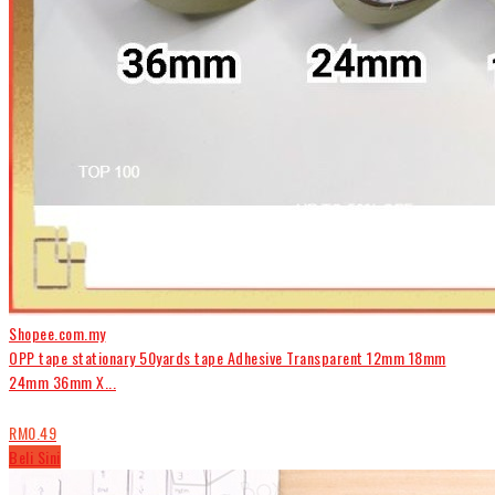
Shopee.com.my
OPP tape stationary 50yards tape Adhesive Transparent 12mm 18mm
24mm 36mm X...
RM0.49
Beli Sini