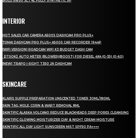
BOLD 5W30 3L / 4L FULLY SYNTHETIC SP
INTERIOR
HOT SALES CAR CAMERA A500S DASHCAM PRO PLUS+
70MAI DASHCAM PRO PLUS+ A500S CAR RECORDER 1944P
[WIFI VERSION] ROADCAM WIFI X3 BUDGET DASH CAM
【ITSOK】AUTO METER (BLOWER)(BOOST) FOR DIESEL 4X4 (0-35) (0-60)
[NEW] TRAPO I-SIGHT T350 2K DASHCAM
SKINCARE
KLAIRS SUPPLE PREPARATION UNSCENTED TONER 30ML/180ML
SKIN TAG, MOLE, CORN & WART REMOVAL 8ML
SKINTIFIC ALASKA VOLCANO REDUCE BLACKHEADS DEEP PORES CLEANSING
SKINTIFIC GLOWING MOISTURIZER DAY & NIGHT CREAM MOISTURE
SKINTIFIC ALL DAY LIGHT SUNSCREEN MIST SPF50 PA++++