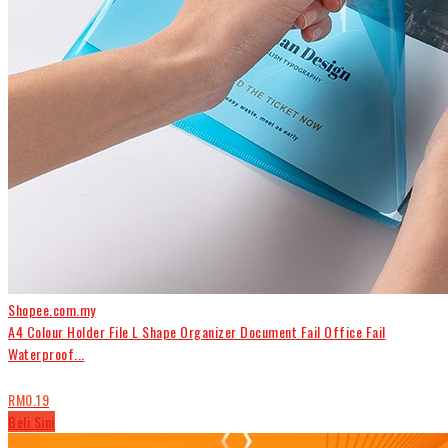
Shopee.com.my
A4 Colour Holder File L Shape Organizer Document Fail Office Fail
Waterproof...
RM0.19
Beli Sini