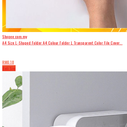
Shopee.com.my
A4 Size L-Shaped Folder A4 Colour Folder L Transparent Color File Cover...
RM0.18
Beli Sini