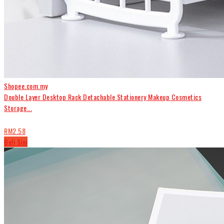
Shopee.com.my
Double Layer Desktop Rack Detachable Stationery Makeup Cosmetics
Storage...
RM2.58
Beli Sini