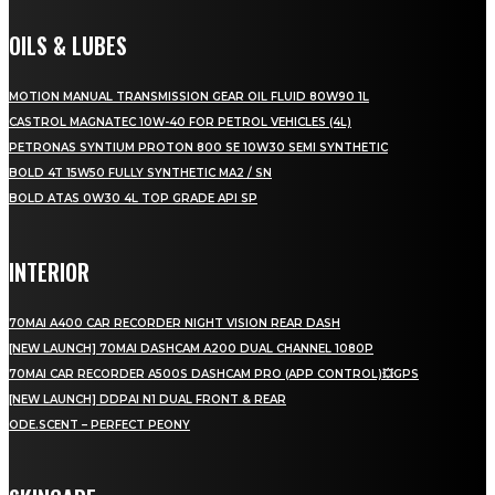
OILS & LUBES
MOTION MANUAL TRANSMISSION GEAR OIL FLUID 80W90 1L
CASTROL MAGNATEC 10W-40 FOR PETROL VEHICLES (4L)
PETRONAS SYNTIUM PROTON 800 SE 10W30 SEMI SYNTHETIC
BOLD 4T 15W50 FULLY SYNTHETIC MA2 / SN
BOLD ATAS 0W30 4L TOP GRADE API SP
INTERIOR
70MAI A400 CAR RECORDER NIGHT VISION REAR DASH
[NEW LAUNCH] 70MAI DASHCAM A200 DUAL CHANNEL 1080P
70MAI CAR RECORDER A500S DASHCAM PRO (APP CONTROL)💥GPS
[NEW LAUNCH] DDPAI N1 DUAL FRONT & REAR
ODE.SCENT – PERFECT PEONY