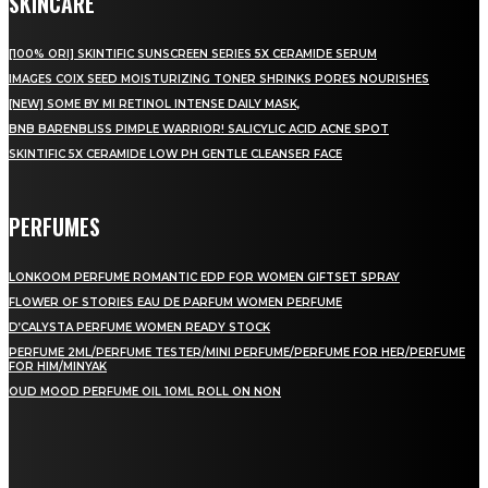
SKINCARE
[100% ORI] SKINTIFIC SUNSCREEN SERIES 5X CERAMIDE SERUM
IMAGES COIX SEED MOISTURIZING TONER SHRINKS PORES NOURISHES
[NEW] SOME BY MI RETINOL INTENSE DAILY MASK,
BNB BARENBLISS PIMPLE WARRIOR! SALICYLIC ACID ACNE SPOT
SKINTIFIC 5X CERAMIDE LOW PH GENTLE CLEANSER FACE
PERFUMES
LONKOOM PERFUME ROMANTIC EDP FOR WOMEN GIFTSET SPRAY
FLOWER OF STORIES EAU DE PARFUM WOMEN PERFUME
D’CALYSTA PERFUME WOMEN READY STOCK
PERFUME 2ML/PERFUME TESTER/MINI PERFUME/PERFUME FOR HER/PERFUME
FOR HIM/MINYAK
OUD MOOD PERFUME OIL 10ML ROLL ON NON
LAMAN SOSIAL