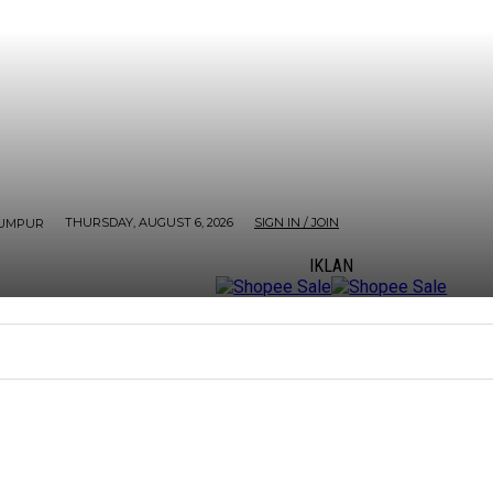
THURSDAY, AUGUST 6, 2026
SIGN IN / JOIN
LUMPUR
IKLAN
ORE