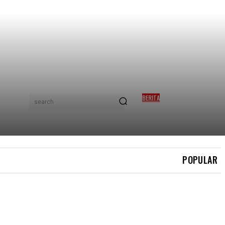
BERITA
search
BARANG KEMAS RM67.5
JUTA HILANG, ROSMAH
ENGGAN BAYAR GANTI RUGI
POPULAR