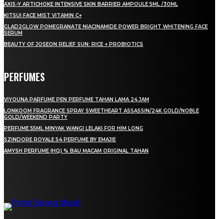
AXIS-Y ARTICHOKE INTENSIVE SKIN BARRIER AMPOULE 5ML /30ML
KITSUI FACE MIST VITAMIN C+
GLAD2GLOW POMEGRANATE NIACINAMIDE POWER BRIGHT WHITENING FACE
SERUM
BEAUTY OF JOSEON RELIEF SUN: RICE + PROBIOTICS
PERFUMES
VIYOUNA PARFUME PEN PERFUME TAHAN LAMA 24 JAM
LONKOOM FRAGRANCE SPRAY SWEETHEART ASSASSIN/24K GOLD/NOBLE
GOLD/WEEKEND PARTY
PERFUME 55ML MINYAK WANGI LELAKI FOR HIM LONG
SZINDORE ROYALE 54 PERFUME BY EMAJIE
AMYSH PERFUME (HQ) % BAU MACAM ORIGINAL TAHAN
LAMAN SOSIAL