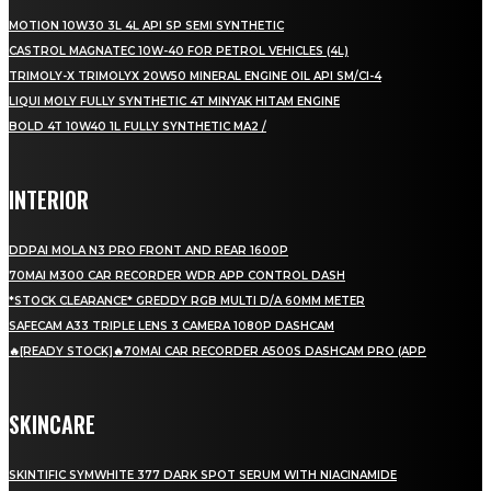
MOTION 10W30 3L 4L API SP SEMI SYNTHETIC
CASTROL MAGNATEC 10W-40 FOR PETROL VEHICLES (4L)
TRIMOLY-X TRIMOLYX 20W50 MINERAL ENGINE OIL API SM/CI-4
LIQUI MOLY FULLY SYNTHETIC 4T MINYAK HITAM ENGINE
BOLD 4T 10W40 1L FULLY SYNTHETIC MA2 /
INTERIOR
DDPAI MOLA N3 PRO FRONT AND REAR 1600P
70MAI M300 CAR RECORDER WDR APP CONTROL DASH
*STOCK CLEARANCE* GREDDY RGB MULTI D/A 60MM METER
SAFECAM A33 TRIPLE LENS 3 CAMERA 1080P DASHCAM
🔥[READY STOCK]🔥70MAI CAR RECORDER A500S DASHCAM PRO (APP
SKINCARE
SKINTIFIC SYMWHITE 377 DARK SPOT SERUM WITH NIACINAMIDE