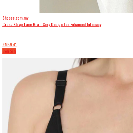
Shopee.com.my
Cross Strap Lace Bra - Sexy Design for Enhanced Intimacy
RM59.41
Beli Sini