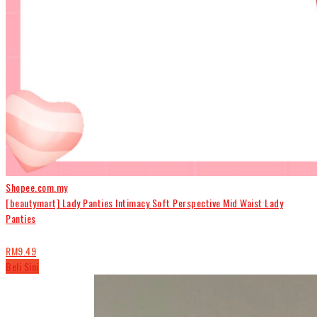
o
w
.
Shopee.com.my
[beautymart] Lady Panties Intimacy Soft Perspective Mid Waist Lady
Panties
RM9.49
Beli Sini