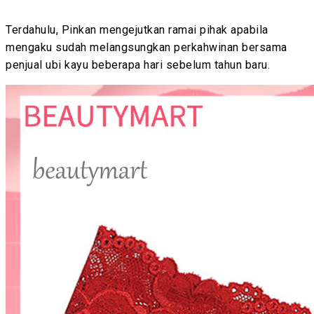
Terdahulu, Pinkan mengejutkan ramai pihak apabila
mengaku sudah melangsungkan perkahwinan bersama
penjual ubi kayu beberapa hari sebelum tahun baru.
T
h
e
f
o
l
l
o
w
i
n
g
t
w
o