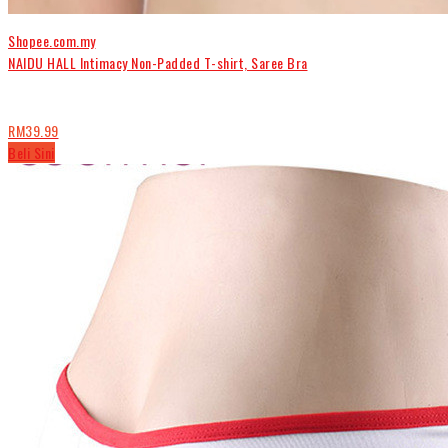
Shopee.com.my
NAIDU HALL Intimacy Non-Padded T-shirt, Saree Bra
RM39.99
Beli Sini