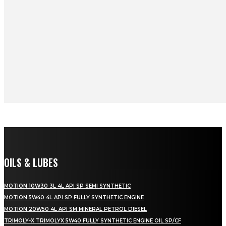
OILS & LUBES
MOTION 10W30 3L 4L API SP SEMI SYNTHETIC
MOTION 5W40 4L API SP FULLY SYNTHETIC ENGINE
MOTION 20W50 4L API SM MINERAL PETROL DIESEL
TRIMOLY-X TRIMOLYX 5W40 FULLY SYNTHETIC ENGINE OIL SP/CF