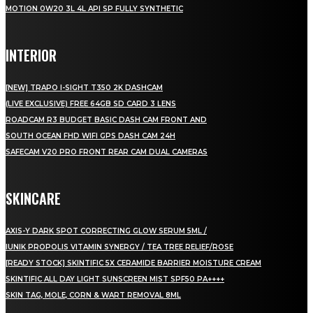
MOTION 0W20 3L 4L API SP FULLY SYNTHETIC
INTERIOR
[NEW] TRAPO I-SIGHT T350 2K DASHCAM
(LIVE EXCLUSIVE) FREE 64GB SD CARD 3 LENS
ROADCAM R3 BUDGET BASIC DASH CAM FRONT AND
SOUTH OCEAN FHD WIFI GPS DASH CAM 24H
SAFECAM V20 PRO FRONT REAR CAM DUAL CAMERAS
SKINCARE
AXIS-Y DARK SPOT CORRECTING GLOW SERUM 5ML /
IUNIK PROPOLIS VITAMIN SYNERGY / TEA TREE RELIEF/ROSE
[READY STOCK] SKINTIFIC 5X CERAMIDE BARRIER MOISTURE CREAM
SKINTIFIC ALL DAY LIGHT SUNSCREEN MIST SPF50 PA++++
SKIN TAG, MOLE, CORN & WART REMOVAL 8ML