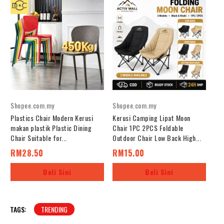
c
h
a
n
g
e
c
o
n
Shopee.com.my
Shopee.com.my
t
Plastics Chair Modern Kerusi
Kerusi Camping Lipat Moon
e
makan plastik Plastic Dining
Chair 1PC 2PCS Foldable
n
Chair Suitable for...
Outdoor Chair Low Back High...
t
b
RM28.50
RM15.00
e
Beli Sini
Beli Sini
l
o
w
.
TAGS:
TRENDING