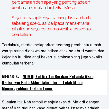
perdamaian dan apa yang penting adalah
kesihatan mental dan fizikal Musa.
Saya berharap kenyataan ini jelas dan tiada
sebarang spekulasi daripada mana-mana
pihak dan saya berterima kasih atas segala
doa kalian.
Terdahulu, media melaporkan seorang pembantu rumah
warga asing didakwa melarikan anak selebriti wanita dan
kejadian itu didalangi bekas suaminya yang juga vokalis
kumpulan terkenal.
MENARIK:
[VIDEO] Zul Ariffin Berikan Petanda Akan
Berkahwin Pada Akhir Tahun Ini – 'Tidak Mahu
Menangguhkan Terlalu Lama'
Susulan itu, Noh tampil menjelaskan di Melodi dengan
menafikan tuduhan yang dibuat bekas isterinya adalah