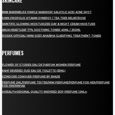
SKINCARE
BNB BARENBLISS PIMPLE WARRIOR! SALICYLIC ACID ACNE SPOT
IUNIK PROPOLIS VITAMIN SYNERGY / TEA TREE RELIEF/ROSE
SKINTIFIC GLOWING MOISTURIZER DAY & NIGHT CREAM MOISTURE
ANUA HEARTLEAF 77% SOOTHING TONER 40ML / 250ML
[COSRX OFFICIAL] [MINI SIZE] AHA/BHA CLARIFYING TREATMENT TONER
PERFUMES
FLOWER OF STORIES EAU DE PARFUM WOMEN PERFUME
KAHF REVERED OUD EAU DE TOILETTE (35ML)
SZINDORE CONQUER PERFUME BY EMAJIE
PERFUME 2ML/PERFUME TESTER/MINI PERFUME/PERFUME FOR HER/PERFUME
FOR HIM/MINYAK
✨VIRAL!!!✨ORIGINAL QUALITY INSPIRED EDP PERFUME 12ML✨
LAMAN SOSIAL