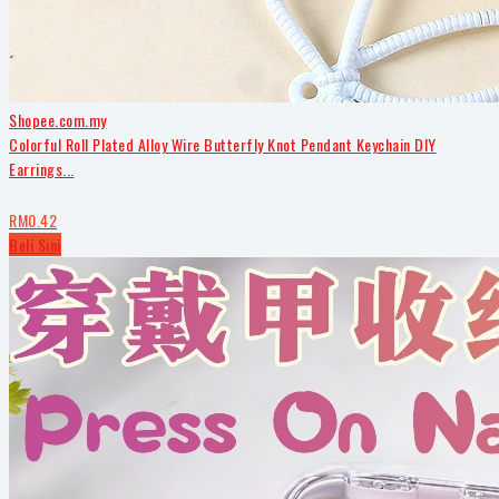
Shopee.com.my
Colorful Roll Plated Alloy Wire Butterfly Knot Pendant Keychain DIY
Earrings...
RM0.42
Beli Sini