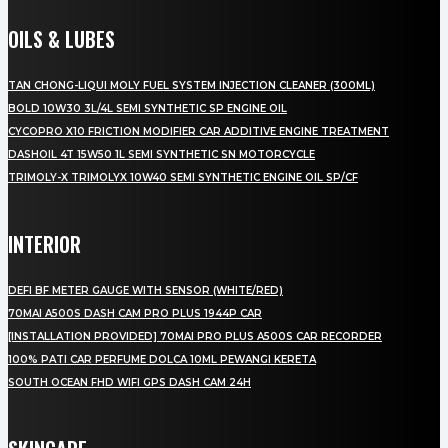
OILS & LUBES
TAN CHONG-LIQUI MOLY FUEL SYSTEM INJECTION CLEANER (300ML)
BOLD 10W30 3L/4L SEMI SYNTHETIC SP ENGINE OIL
CYCOPRO X10 FRICTION MODIFIER CAR ADDITIVE ENGINE TREATMENT
DASHOIL 4T 15W50 1L SEMI SYNTHETIC SN MOTORCYCLE
TRIMOLY-X TRIMOLYX 10W40 SEMI SYNTHETIC ENGINE OIL SP/CF
INTERIOR
DEFI BF METER GAUGE WITH SENSOR (WHITE/RED)
70MAI A500S DASH CAM PRO PLUS 1944P CAR
[INSTALLATION PROVIDED] 70MAI PRO PLUS A500S CAR RECORDER
100% PATI CAR PERFUME DOLCA 10ML PEWANGI KERETA
SOUTH OCEAN FHD WIFI GPS DASH CAM 24H