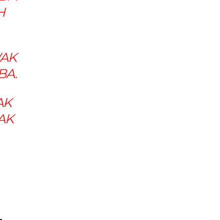
H
WAK
BA.
AK
AK
–