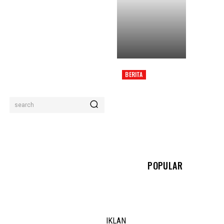
BERITA
SHEIKH UMAR: KRITIK
SAYA BUKAN FIQH,
TETAPI EKSPLOITASI
search
AGAMA
POPULAR
IKLAN