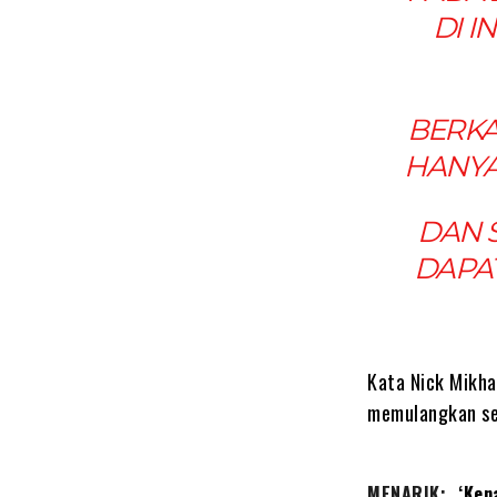
DI 
BERKA
HANYA
DAN 
DAPAT
Kata Nick Mikha
memulangkan sem
MENARIK:
‘Ken