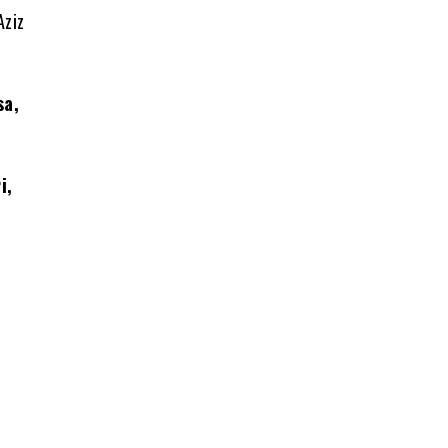
Aziz
sa,
i,