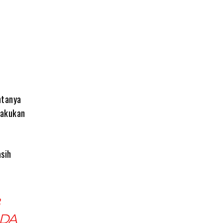
ntanya
lakukan
sih
ADA