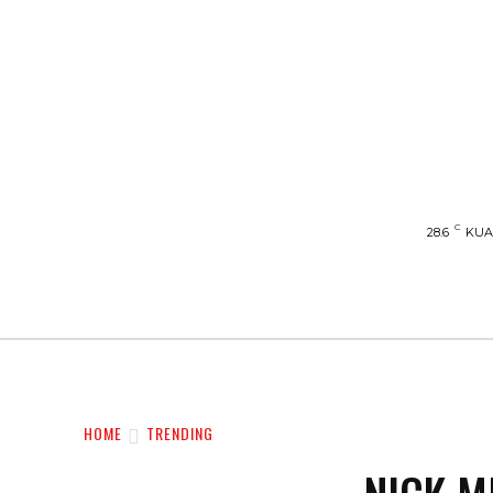
C
28.6
KUA
UTAMA
TRENDING
SHOPEE PROMO
HOME
TRENDING