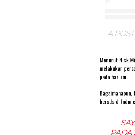
A POST
Menurut Nick Mi
melakukan perse
pada hari ini.
Bagaimanapun, k
berada di Indone
SAY
PADA 