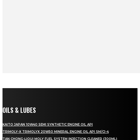
OILS & LUBES
KAITO JAPAN 10W40 SEMI SYNTHETIC ENGINE OIL API
TRIMOLY-X TRIMOLYX 20W50 MINERAL ENGINE OIL API SM/CI-4
TAN CHONG-LIQUI MOLY FUEL SYSTEM INJECTION CLEANER (300ML)