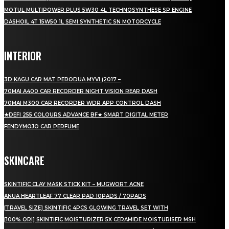
MOTUL MULTIPOWER PLUS 5W30 4L TECHNOSYNTHESE SP ENGINE
DASHOIL 4T 15W50 1L SEMI SYNTHETIC SN MOTORCYCLE
INTERIOR
3D KAGU CAR MAT PERODUA MYVI (2017 –
70MAI A400 CAR RECORDER NIGHT VISION REAR DASH
70MAI M300 CAR RECORDER WDR APP CONTROL DASH
★DEFI 255 COLOURS ADVANCE BF★ SMART DIGITAL METER
FENDYMOJO CAR PERFUME
SKINCARE
SKINTIFIC CLAY MASK STICK KIT – MUGWORT ACNE
ANUA HEARTLEAF 77 CLEAR PAD 10PADS / 70PADS
[TRAVEL SIZE] SKINTIFIC 4PCS GLOWING TRAVEL SET WITH
[100% ORI] SKINTIFIC MOISTURIZER 5X CERAMIDE MOISTURISER MSH