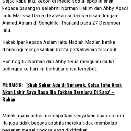
Sejak Rabu lalu, kecoh di media sosial apabila anak
kepada pasangan selebriti Norman Hakim dan Abby Abadi
iaitu Marissa Dania dikatakan sudah bernikah dengan
Ahmad Aslam di Songkhla, Thailand pada 27 Disember
lalu.
Kakak ipar kepada Aslam iaitu Nadiah Mazlan ketika
dihubungi mengesahkan berita perkahwinan tersebut.
Pun begitu, Norman dan Abby terus mengunci mulut
sehingga ke hari ini berhubung isu tersebut.
MENARIK:
‘Shuk Sahar Ada Di Sarawak, Kalau Tahu Anak
Akan Lahir Saya Rasa Dia Takkan Berniaga Di Sana’ –
Rakan
Malah usaha untuk mendapatkan kenyataan dua selebriti
itu juga tidak berjaya apabila mereka tidak membalas
pesanan mesej ringkas yang dikirimkan.