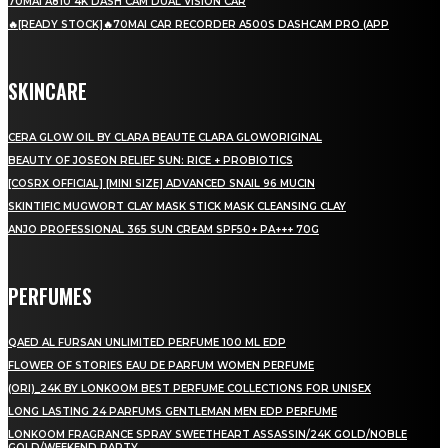
70MAI A810 4K DASH CAM DUAL VISION CAR
🔥[READY STOCK]🔥70MAI CAR RECORDER A500S DASHCAM PRO (APP
SKINCARE
CERA GLOW OIL BY CLARA BEAUTE CLARA GLOWORIGINAL
BEAUTY OF JOSEON RELIEF SUN: RICE + PROBIOTICS
[COSRX OFFICIAL] [MINI SIZE] ADVANCED SNAIL 96 MUCIN
SKINTIFIC MUGWORT CLAY MASK STICK MASK CLEANSING CLAY
ANJO PROFESSIONAL 365 SUN CREAM SPF50+ PA+++ 70G
PERFUMES
QAED AL FURSAN UNLIMITED PERFUME 100 ML EDP
FLOWER OF STORIES EAU DE PARFUM WOMEN PERFUME
(ORI)_24K BY LONKOOM BEST PERFUME COLLECTIONS FOR UNISEX
LONG LASTING 24 PARFUMS GENTLEMAN MEN EDP PERFUME
LONKOOM FRAGRANCE SPRAY SWEETHEART ASSASSIN/24K GOLD/NOBLE
GOLD/WEEKEND PARTY