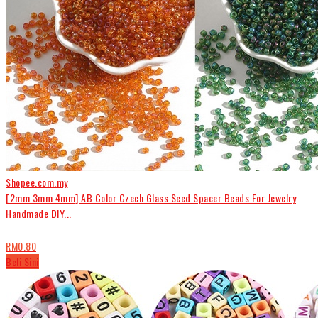
Shopee.com.my
[2mm 3mm 4mm] AB Color Czech Glass Seed Spacer Beads For Jewelry
Handmade DIY...
RM0.80
Beli Sini