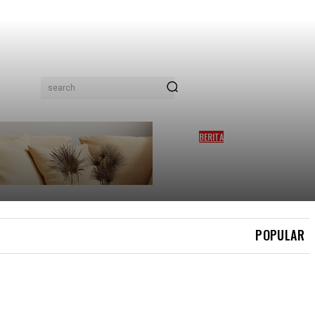
search
BERITA
KELAB PEREMPUAN
MEMBACA DIIKTIRAF KELAB
MEMBACA TERBESAR DI
MALAYSIA
POPULAR