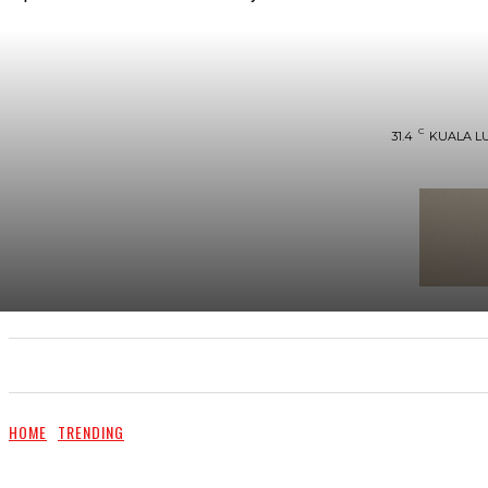
C
31.4
KUALA L
UTAMA
TRENDING
SHOPEE PROMO
M
HOME
TRENDING