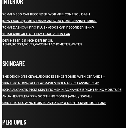
INTERIOR
70MAI M300 CAR RECORDER WDR APP CONTROL DASH
[NEW LAUNCH] 70MAI DASHCAM A200 DUAL CHANNEL 1080P
70MAI DASHCAM PRO PLUS+ A500S CAR RECORDER 1944P
70MAI A810 4K DASH CAM DUAL VISION CAR
DEFI METER 2.5 INCH DEFI BF OIL
TEMP,BOOST,VOLTS,VACCUM,TACHOMETER,WATER
SKINCARE
THE ORIGINOTE CERALURONIC ESSENCE TONER WITH CERAMIDE +
SKINTIFIC MUGWORT CLAY MASK STICK MASK CLEANSING CLAY
[SCHA ALYAHYA’S PICK] SKINTIFIC MSH NIACINAMIDE BRIGHTENING MOISTURE
ANUA HEARTLEAF 77% SOOTHING TONER (40ML / 250ML)
SKINTIFIC GLOWING MOISTURIZER DAY & NIGHT CREAM MOISTURE
PERFUMES