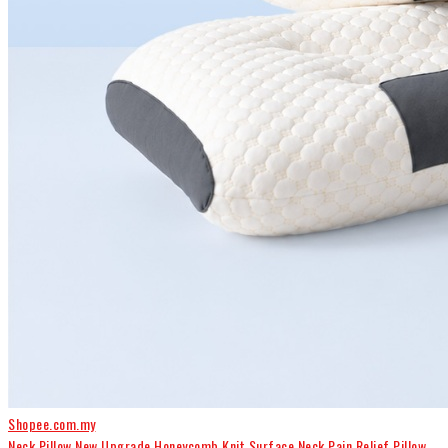
Shopee.com.my
Neck Pillow New Upgrade Honeycomb Knit Surface Neck Pain Relief Pillow...