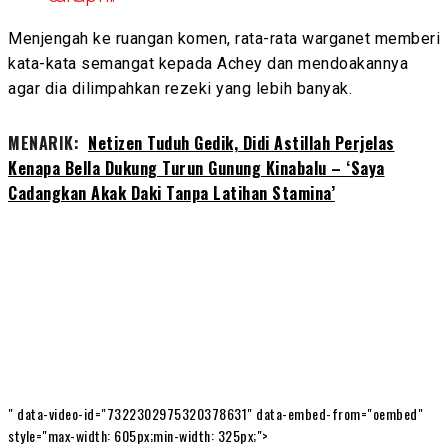
Menjengah ke ruangan komen, rata-rata warganet memberi
kata-kata semangat kepada Achey dan mendoakannya
agar dia dilimpahkan rezeki yang lebih banyak.
MENARIK:
Netizen Tuduh Gedik, Didi Astillah Perjelas
Kenapa Bella Dukung Turun Gunung Kinabalu – ‘Saya
Cadangkan Akak Daki Tanpa Latihan Stamina’
" data-video-id="7322302975320378631" data-embed-from="oembed"
style="max-width: 605px;min-width: 325px;">