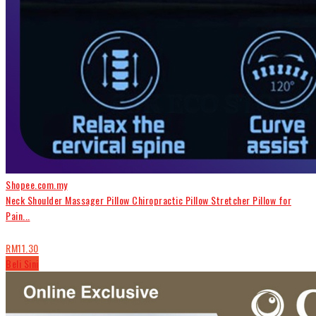
Shopee.com.my
Neck Shoulder Massager Pillow Chiropractic Pillow Stretcher Pillow for
Pain...
RM11.30
Beli Sini