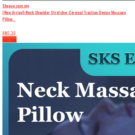
Shopee.com.my
[New Arrival] Neck Shoulder Stretcher Cervical Traction Device Massage
Pillow...
RM7.30
Beli Sini