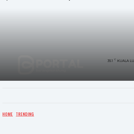
C
35.1
KUALA L
UTAMA
TRENDING
SHOPEE PROMO
M
HOME
TRENDING