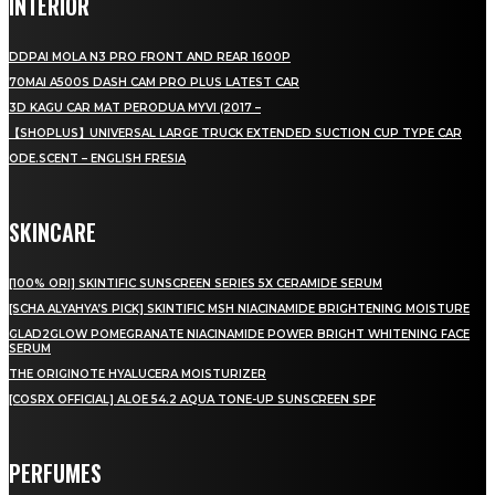
INTERIOR
DDPAI MOLA N3 PRO FRONT AND REAR 1600P
70MAI A500S DASH CAM PRO PLUS LATEST CAR
3D KAGU CAR MAT PERODUA MYVI (2017 –
【SHOPLUS】UNIVERSAL LARGE TRUCK EXTENDED SUCTION CUP TYPE CAR
ODE.SCENT – ENGLISH FRESIA
SKINCARE
[100% ORI] SKINTIFIC SUNSCREEN SERIES 5X CERAMIDE SERUM
[SCHA ALYAHYA’S PICK] SKINTIFIC MSH NIACINAMIDE BRIGHTENING MOISTURE
GLAD2GLOW POMEGRANATE NIACINAMIDE POWER BRIGHT WHITENING FACE
SERUM
THE ORIGINOTE HYALUCERA MOISTURIZER
[COSRX OFFICIAL] ALOE 54.2 AQUA TONE-UP SUNSCREEN SPF
PERFUMES