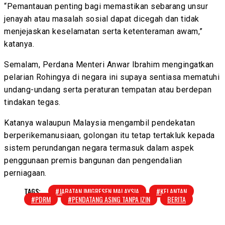
“Pemantauan penting bagi memastikan sebarang unsur
jenayah atau masalah sosial dapat dicegah dan tidak
menjejaskan keselamatan serta ketenteraman awam,”
katanya.
Semalam, Perdana Menteri Anwar Ibrahim mengingatkan
pelarian Rohingya di negara ini supaya sentiasa mematuhi
undang-undang serta peraturan tempatan atau berdepan
tindakan tegas.
Katanya walaupun Malaysia mengambil pendekatan
berperikemanusiaan, golongan itu tetap tertakluk kepada
sistem perundangan negara termasuk dalam aspek
penggunaan premis bangunan dan pengendalian
perniagaan.
TAGS:
#JABATAN IMIGRESEN MALAYSIA
#KELANTAN
#PDRM
#PENDATANG ASING TANPA IZIN
BERITA