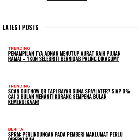
LATEST POSTS
TRENDING
PENAMPILAN TYA ADNAN MENUTUP AURAT RAIH PUJIAN
RAMAI – ‘IKON SELEBRITI BERNIQAB PALING DIKAGUMI’
TRENDING
SCAN DUITNOW QR TAPI BAYAR GUNA SPAYLATER? SIAP 0%
CAJ 3 BULAN MENANTI KORANG SEMPENA BULAN
KEMERDEKAAN!
BERITA
SPRM: PERLINDUNGAN PADA PEMBERI MAKLUMAT PERLU
DIPERKUKUH