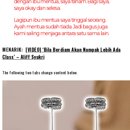
dengan ibu mentua, saya faham. Bagi saya,
saya okay dan selesa.
Lagipun ibu mentua saya tinggal seorang.
Ayah mentua sudah tiada. Jadi bagus juga
kami saling menjaga antara satu sama lain.
MENARIK:
[VIDEO] ‘Bila Berdiam Akan Nampak Lebih Ada
Class’ – Aliff Syukri
The following two tabs change content below.