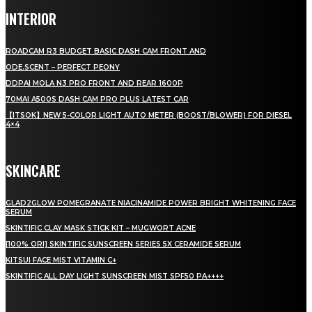
INTERIOR
ROADCAM R3 BUDGET BASIC DASH CAM FRONT AND
ODE.SCENT – PERFECT PEONY
DDPAI MOLA N3 PRO FRONT AND REAR 1600P
70MAI A500S DASH CAM PRO PLUS LATEST CAR
【ITSOK】NEW 5-COLOR LIGHT AUTO METER (BOOST/BLOWER) FOR DIESEL
4×4
SKINCARE
GLAD2GLOW POMEGRANATE NIACINAMIDE POWER BRIGHT WHITENING FACE
SERUM
SKINTIFIC CLAY MASK STICK KIT – MUGWORT ACNE
[100% ORI] SKINTIFIC SUNSCREEN SERIES 5X CERAMIDE SERUM
KITSUI FACE MIST VITAMIN C+
SKINTIFIC ALL DAY LIGHT SUNSCREEN MIST SPF50 PA++++