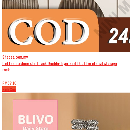
Shopee.com.my
Coffee machine shelf rack Double-layer shelf Coffee utensil storage
rack...
RM32.10
Beli Sini